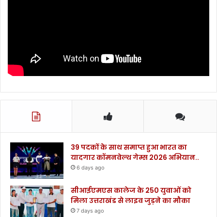
39 पदकों के साथ समाप्त हुआ भारत का
यादगार कॉमनवेल्थ गेम्स 2026 अभियान..
6 days ago
सीआईएमएस कालेज के 250 युवाओं को
मिला उत्तराखंड से लाइव जुड़ने का मौका
7 days ago