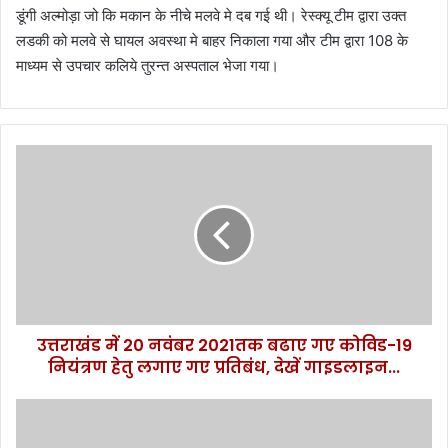
डूंगी अल्मोड़ा जो कि मकान के नीचे मलवे मे दब गई थी। रेस्क्यू टीम द्वारा उक्त
लडकी को मलवे से घायल अवस्था मे बाहर निकाला गया और टीम द्वारा 108 के
माध्यम से उपचार कलिये तुरन्त अस्पताल भेजा गया।
उत्तराखंड
में
20
नवंबर
2021तक
बढाए
गए
कोविड-19
नियंत्रण
उत्तराखंड में 20 नवंबर 2021तक बढाए गए कोविड-19
हेतु
लगाए
नियंत्रण हेतु लगाए गए प्रतिबंध, देखें गाइडलाइन...
गए
प्रतिबंध,
अल्मोड़ा-
देखें
भारी
गाइडलाइन...