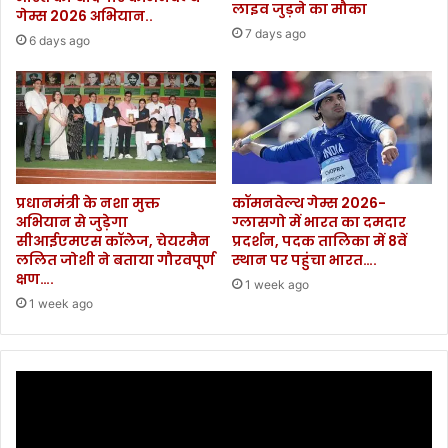
लाइव जुड़ने का मौका
गेम्स 2026 अभियान..
7 days ago
6 days ago
प्रधानमंत्री के नशा मुक्त
कॉमनवेल्थ गेम्स 2026-
अभियान से जुड़ेगा
ग्लासगो में भारत का दमदार
सीआईएमएस कॉलेज, चेयरमैन
प्रदर्शन, पदक तालिका में 8वें
ललित जोशी ने बताया गौरवपूर्ण
स्थान पर पहुंचा भारत….
क्षण….
1 week ago
1 week ago