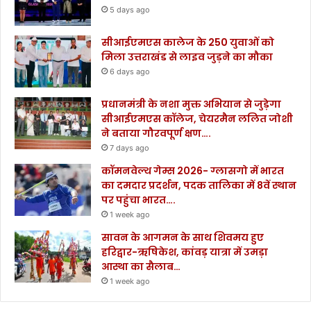
5 days ago
सीआईएमएस कालेज के 250 युवाओं को
मिला उत्तराखंड से लाइव जुड़ने का मौका
6 days ago
प्रधानमंत्री के नशा मुक्त अभियान से जुड़ेगा
सीआईएमएस कॉलेज, चेयरमैन ललित जोशी
ने बताया गौरवपूर्ण क्षण….
7 days ago
कॉमनवेल्थ गेम्स 2026- ग्लासगो में भारत
का दमदार प्रदर्शन, पदक तालिका में 8वें स्थान
पर पहुंचा भारत….
1 week ago
सावन के आगमन के साथ शिवमय हुए
हरिद्वार-ऋषिकेश, कांवड़ यात्रा में उमड़ा
आस्था का सैलाब…
1 week ago