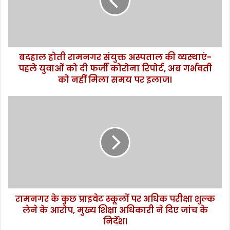
हो
ती
रा
म
न
बदहाल होती रामनगर संयुक्त अस्पताल की व्यस्थाएं-
ग
पहले युवाओं को दी फर्जी कोरोना रिपोर्ट, अब गर्भवती
र
सं
को नहीं मिला समय पर इलाज।
यु
क्त
रा
अ
म
स्प
न
ता
ग
ल
र
की
के
व्य
कु
स्था
छ
एं
प्रा
-
रामनगर के कुछ प्राइवेट स्कूलों पर अधिक परीक्षा शुल्क
इ
प
लेने के आरोप, मुख्य शिक्षा अधिकारी ने दिए जांच के
वे
ह
ट
निर्देश।
ले