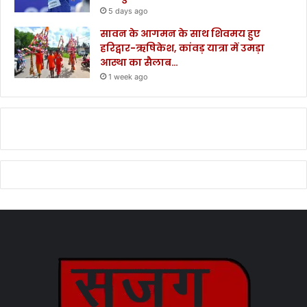
5 days ago
सावन के आगमन के साथ शिवमय हुए
हरिद्वार-ऋषिकेश, कांवड़ यात्रा में उमड़ा
आस्था का सैलाब…
1 week ago