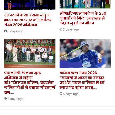
में
स
हो
हा
सीआईएमएस कालेज के 250
स
य
39 पदकों के साथ समाप्त हुआ
युवाओं को मिला उत्तराखंड से
क
भारत का यादगार कॉमनवेल्थ
ता
लाइव जुड़ने का मौका
गेम्स 2026 अभियान..
ती
क
3 days ago
है
रे
3 days ago
प
गी
री
स
क्षा
र
.
का
.
र
.
.
.
.
प्रधानमंत्री के नशा मुक्त
कॉमनवेल्थ गेम्स 2026-
.
अभियान से जुड़ेगा
ग्लासगो में भारत का दमदार
सीआईएमएस कॉलेज, चेयरमैन
प्रदर्शन, पदक तालिका में 8वें
ललित जोशी ने बताया गौरवपूर्ण
स्थान पर पहुंचा भारत….
क्षण….
5 days ago
4 days ago