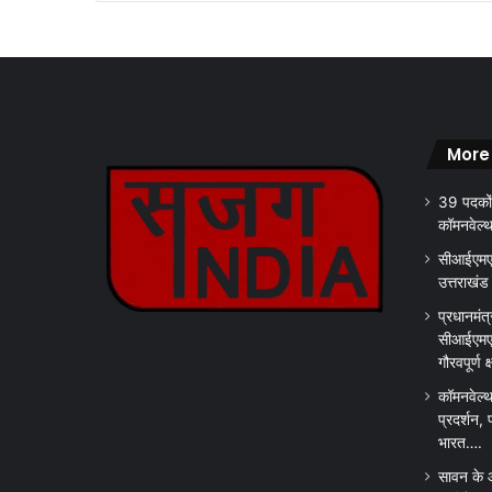
ध
म
सिं
ह
न
ग
More
र
औ
39 पदकों
र
कॉमनवेल्
नै
नी
सीआईएमएस
ता
उत्तराखंड
ल
प्रधानमंत्
का
सीआईएमएस
कि
गौरवपूर्ण 
या
दौ
कॉमनवेल्थ
रा
प्रदर्शन, 
.
भारत….
.
सावन के 
.