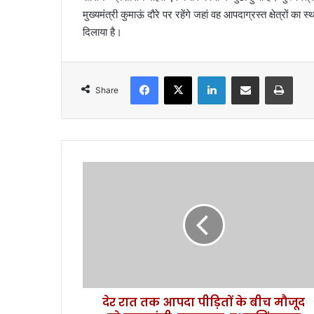
मुख्यमंत्री कुमाऊं दौरे पर रहेंगे जहां वह आपदाग्रस्त क्षेत्रों क
दिलाया है।
Facebook
X
LinkedIn
Share via Email
Print
Share
दे
र
रा
त
त
क
आ
प
दा
देर रात तक आपदा पीड़ितों के बीच मौजूद
पी