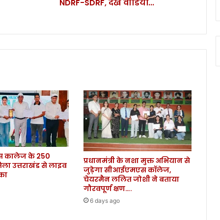
NDRF-SDRF, देखें वीडियों...
दे
व
दू
त
ब
न
क
र
उ
त
री
N
D
R
F
कालेज के 250
-
प्रधानमंत्री के नशा मुक्त अभियान से
िला उत्तराखंड से लाइव
S
जुड़ेगा सीआईएमएस कॉलेज,
ौका
D
चेयरमैन ललित जोशी ने बताया
R
गौरवपूर्ण क्षण….
F
6 days ago
,
दे