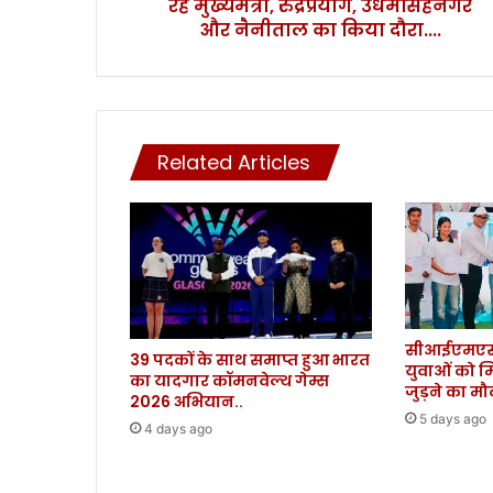
रहे मुख्यमंत्री, रुद्रप्रयाग, उधमसिंहनगर
ड़ि
तों
और नैनीताल का किया दौरा....
के
बी
च
मौ
जू
Related Articles
द
र
हे
मु
ख्य
मं
त्री
,
सीआईएमएस 
रु
39 पदकों के साथ समाप्त हुआ भारत
युवाओं को म
द्र
का यादगार कॉमनवेल्थ गेम्स
जुड़ने का म
प्र
2026 अभियान..
या
5 days ago
4 days ago
ग
,
उ