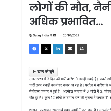
लोगों की मौत, न
अधिक प्रभावित…
Sajag India
F
S
20/10/2021
o
e
Facebook
X
LinkedIn
Share via Email
Print
l
n
l
d
o
a
w
n
o
e
ख़बर को सुनें
n
m
उत्तराखण्ड में 3 दिन की भारी बारिश ने तबाही मचाई है। सबसे
X
a
चारों तरफ तबाही का मंजर नजर आ रहा है। प्रदेश में बारिश स
i
नैनीताल जनपद में हुई है। अल्मोड़ा जनपद में 6, पौड़ी में 3, चंपा
l
मौत हुई है। कुल 12 लोगों के घायल होने की सूचना है जबकि 11 ल
शासन- प्रशासन राहत एवं बचाव कार्यों में जुटा हुआ है। मुख्यमंत्