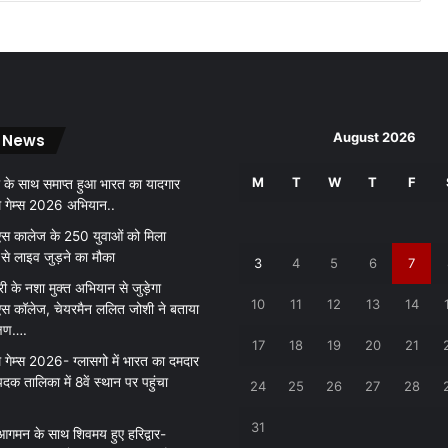
खें
वी
डि
यों
.
.
August 2026
 News
.
M
T
W
T
F
 के साथ समाप्त हुआ भारत का यादगार
थ गेम्स 2026 अभियान..
 कालेज के 250 युवाओं को मिला
 से लाइव जुड़ने का मौका
3
4
5
6
7
री के नशा मुक्त अभियान से जुड़ेगा
10
11
12
13
14
 कॉलेज, चेयरमैन ललित जोशी ने बताया
क्षण….
17
18
19
20
21
 गेम्स 2026- ग्लासगो में भारत का दमदार
पदक तालिका में 8वें स्थान पर पहुंचा
24
25
26
27
28
31
आगमन के साथ शिवमय हुए हरिद्वार-