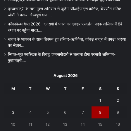
प्रधानमंत्री के नशा मुक्त अभियान से जुड़ेगा सीआईएमएस कॉलेज, चेयरमैन ललित
जोशी ने बताया गौरवपूर्ण क्षण….
कॉमनवेल्थ गेम्स 2026- ग्लासगो में भारत का दमदार प्रदर्शन, पदक तालिका में 8वें
स्थान पर पहुंचा भारत….
सावन के आगमन के साथ शिवमय हुए हरिद्वार-ऋषिकेश, कांवड़ यात्रा में उमड़ा आस्था
का सैलाब…
सिंगल-यूज़ प्लास्टिक के विरुद्ध जनभागीदारी से चलाना होगा प्रभावी अभियान-
मुख्यमंत्री….
August 2026
M
T
W
T
F
S
S
1
2
3
4
5
6
7
8
9
10
11
12
13
14
15
16