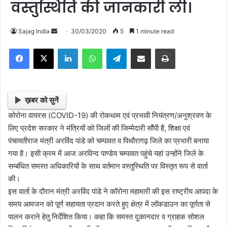
वस्तुस्थिति की जानकारी ली।
Sajag India
S
30/03/2020
5
1 minute read
e
Facebook
X
LinkedIn
WhatsApp
Telegram
Share via Email
Print
n
d
a
n
ख़बर को सुनें
e
कोरोना वायरस (COVID-19) की रोकथाम एवं प्रभावी नियंत्रण/अनुश्रवण के
m
लिए प्रदेश सरकार ने मंत्रियों को जिलों की जिम्मेदारी सौंपी है, शिक्षा एवं
a
पंचायतीराज मंत्री अरविंद पांडे को चम्पावत व पिथौरागढ़ जिले का प्रभारी बनाया
i
गया है। इसी क्रम में आज अरविन्द पाण्डेय चम्पावत पहुंचे यहां उन्होंने जिले के
l
सम्बंधित समस्त अधिकारियों के साथ वर्तमान वस्तुस्थिति पर विस्तृत रूप से वार्ता
की।
इस वार्ता के दौरान मंत्री अरविंद पांडे ने कॉरोना महामारी की इस राष्ट्रीय आपदा के
समय आमजन को पूर्ण सहायता प्रदान करते हुए क्षेत्र में लॉकडाउन का पूर्णता से
पालन कराने हेतु निर्देशित किया। कहा कि समस्त दुकानदार व ग्राहक सोशल