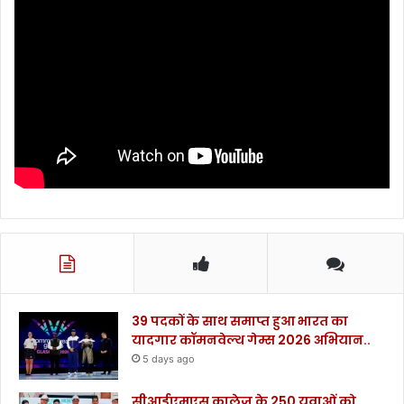
39 पदकों के साथ समाप्त हुआ भारत का
यादगार कॉमनवेल्थ गेम्स 2026 अभियान..
5 days ago
सीआईएमएस कालेज के 250 युवाओं को