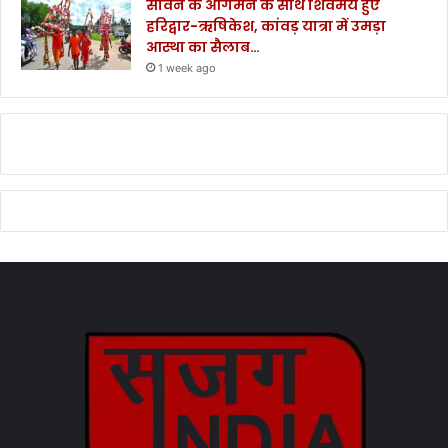
सावन के आगमन के साथ शिवमय हुए
हरिद्वार-ऋषिकेश, कांवड़ यात्रा में उमड़ा
आस्था का सैलाब…
1 week ago