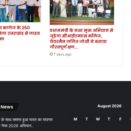
लो
ग
नि
क
कालेज के 250
ले
प्रधानमंत्री के नशा मुक्त अभियान से
िला उत्तराखंड से लाइव
को
जुड़ेगा सीआईएमएस कॉलेज,
ौका
रो
चेयरमैन ललित जोशी ने बताया
ना
गौरवपूर्ण क्षण….
पॉ
7 days ago
जि
टि
व
.
.
August 2026
 News
M
T
W
T
F
 के साथ समाप्त हुआ भारत का यादगार
थ गेम्स 2026 अभियान..