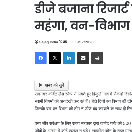
डीजे बजाना रिजार्ट 
महंगा, वन-विभाग 
Sajag India
F
S
19/12/2020
o
e
Facebook
X
LinkedIn
Share via Email
Print
l
n
l
d
o
a
w
n
o
e
ख़बर को सुनें
n
m
रामनगर कोर्बेट लैंड स्केप से लगते हुए ढिकुली गांव में सैकड़ों रिसो
X
a
स्वामी नियमों की अनदेखी कर रहे हैं। बीते दिनों वन विभाग की टीम
i
जिसके बाद वन विभाग की टीम ने डीजे बंद करवाने के साथ ही रिसोर
l
वन्य जीव सरंक्षण के लिए राज्य सरकार द्वारा कार्बेट पार्क की 5
जीवों के आराम में कोई खलल न पड़े। साइलेंस जोन के तहत मानक 