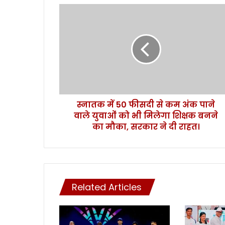
स्ना
त
क
में
5
0
फी
स
दी
स्नातक में 50 फीसदी से कम अंक पाने
से
वाले युवाओं को भी मिलेगा शिक्षक बनने
क
म
का मौका, सरकार ने दी राहत।
अं
क
पा
ने
वा
Related Articles
ले
यु
वा
ओं