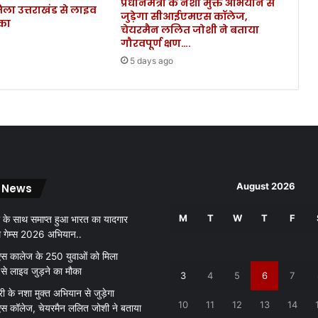
प्रधानमंत्री के नशा मुक्त अभियान से
िला उत्तराखंड से लाइव
उ
जुड़ेगा सीआईएमएस कॉलेज,
ौका
त्त
चेयरमैन ललित जोशी ने बताया
रा
गौरवपूर्ण क्षण….
खं
5 days ago
ड
में
हु
ए
वि
का
स
का
August 2026
 News
र्यों
की
M
T
W
T
F
 के साथ समाप्त हुआ भारत का यादगार
क
थ गेम्स 2026 अभियान..
रें
गी
 कालेज के 250 युवाओं को मिला
स
 से लाइव जुड़ने का मौका
3
4
5
6
7
मी
री के नशा मुक्त अभियान से जुड़ेगा
क्षा
10
11
12
13
14
 कॉलेज, चेयरमैन ललित जोशी ने बताया
।