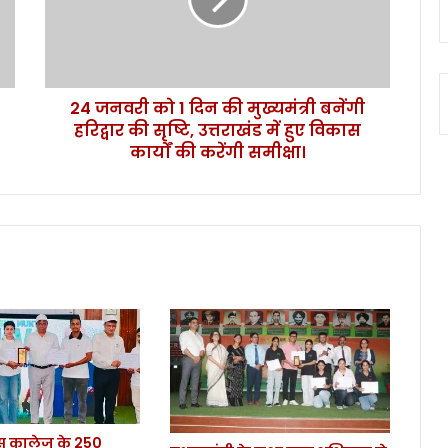
व
री
को
1
दि
24 जनवरी को 1 दिन की मुख्यमंत्री बनेंगी
न
हरिद्वार की सृष्टि, उत्तराखंड में हुए विकास
की
मु
कार्यों की करेंगी समीक्षा।
ख्य
मं
त्री
ब
नें
गी
ह
रि
द्वा
र
की
सृ
ष्टि
कालेज के 250
,