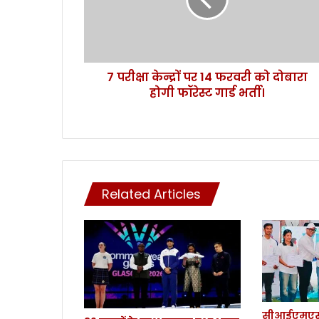
के
न्द्रों
प
र
1
7 परीक्षा केन्द्रों पर 14 फरवरी को दोबारा
4
होगी फॉरेस्ट गार्ड भर्ती।
फ
र
व
री
को
दो
बा
Related Articles
रा
हो
गी
फॉ
रे
स्ट
गा
र्ड
सीआईएमएस 
भ