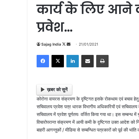
कार्य के लिए आने 
प्रवेश…
Sajag India
F
S
21/01/2021
o
e
Facebook
X
LinkedIn
Share via Email
Print
l
n
l
d
o
a
w
n
o
e
ख़बर को सुनें
n
m
कोरोना वायरस संक्रमण के दृष्टिगत इसके रोकथाम एवं बचाव हेतु सच
X
a
सचिवालय प्रवेश पत्र धारक विभागीय अधिकारियों एवं सचिवालय के अ
i
सचिवालय में प्रवेश पूर्णतयः वर्जित किया गया था। इस सम्बन्ध में मुख
l
विचारोपरान्त संक्रमण में आयी कमी के दृष्टिगत उक्त आदेश को नि
बाहरी आगन्तुकों / मीडिया से सम्बन्धित पत्रकारों को पूर्व की भां