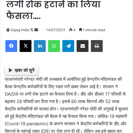
लगी रोक हटाने का लिया
फैसला….
Sajag India
F
S
14/07/2021
4
1 minute read
o
e
Facebook
X
LinkedIn
WhatsApp
Telegram
Share via Email
Print
l
n
l
d
o
a
w
n
ख़बर को सुनें
o
e
प्रधानमंत्री नरेन्द्र मोदी की अध्यक्षता में आयोजित हुई केन्द्रीय मंत्रिमंडल की
n
m
बैठक केन्द्रीय कर्मचारियों के लिए राहत भरी खबर लेकर आई है। सरकार ने
X
a
DA/DR पर लगी रोक हटाने का फैसला लिया है। डीए और डीआर 17 फीसदी से
i
बढ़ाकर 28 फीसदी कर दिया गया है। इससे 60 लाख पेंशनर्स और 52 लाख
l
केंद्रीय कर्मचारियों को फायदा होगा। प्रधानमंत्री नरेंद्र मोदी की अगुवाई में बुधवार
को हुई केंद्रीय मंत्रिमंडल की बैठक में यह फैसला किया गया। कोविड-19 महामारी
(Covid-19 pandemic) के कारण सरकार ने केंद्रीय कर्मचारियों के डीए और
पेंशनर्स के महंगाई राहत (DR) पर रोक लगा दी थी। लेकिन अब इसे बहाल कर