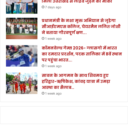
मिला उत्तराखंड से लाइव जुड़ने का मौका
7 days ago
प्रधानमंत्री के नशा मुक्त अभियान से जुड़ेगा
सीआईएमएस कॉलेज, चेयरमैन ललित जोशी
ने बताया गौरवपूर्ण क्षण….
1 week ago
कॉमनवेल्थ गेम्स 2026- ग्लासगो में भारत
का दमदार प्रदर्शन, पदक तालिका में 8वें स्थान
पर पहुंचा भारत….
1 week ago
सावन के आगमन के साथ शिवमय हुए
हरिद्वार-ऋषिकेश, कांवड़ यात्रा में उमड़ा
आस्था का सैलाब…
1 week ago