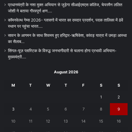
प्रधानमंत्री के नशा मुक्त अभियान से जुड़ेगा सीआईएमएस कॉलेज, चेयरमैन ललित
जोशी ने बताया गौरवपूर्ण क्षण….
कॉमनवेल्थ गेम्स 2026- ग्लासगो में भारत का दमदार प्रदर्शन, पदक तालिका में 8वें
स्थान पर पहुंचा भारत….
सावन के आगमन के साथ शिवमय हुए हरिद्वार-ऋषिकेश, कांवड़ यात्रा में उमड़ा आस्था
का सैलाब…
सिंगल-यूज़ प्लास्टिक के विरुद्ध जनभागीदारी से चलाना होगा प्रभावी अभियान-
मुख्यमंत्री….
August 2026
M
T
W
T
F
S
S
1
2
3
4
5
6
7
8
9
10
11
12
13
14
15
16