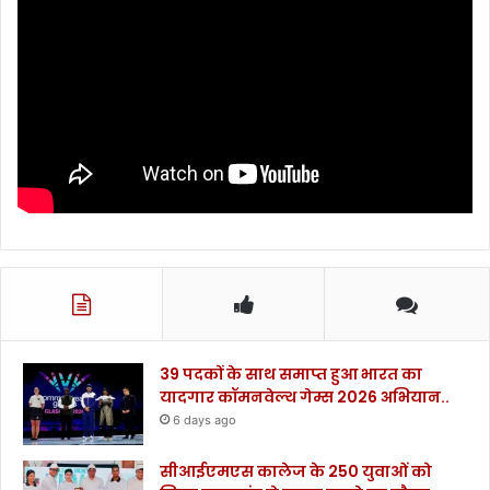
39 पदकों के साथ समाप्त हुआ भारत का
यादगार कॉमनवेल्थ गेम्स 2026 अभियान..
6 days ago
सीआईएमएस कालेज के 250 युवाओं को