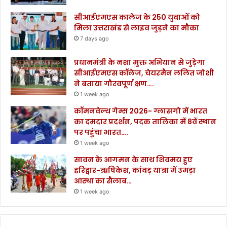
सीआईएमएस कालेज के 250 युवाओं को
मिला उत्तराखंड से लाइव जुड़ने का मौका
7 days ago
प्रधानमंत्री के नशा मुक्त अभियान से जुड़ेगा
सीआईएमएस कॉलेज, चेयरमैन ललित जोशी
ने बताया गौरवपूर्ण क्षण….
1 week ago
कॉमनवेल्थ गेम्स 2026- ग्लासगो में भारत
का दमदार प्रदर्शन, पदक तालिका में 8वें स्थान
पर पहुंचा भारत….
1 week ago
सावन के आगमन के साथ शिवमय हुए
हरिद्वार-ऋषिकेश, कांवड़ यात्रा में उमड़ा
आस्था का सैलाब…
1 week ago