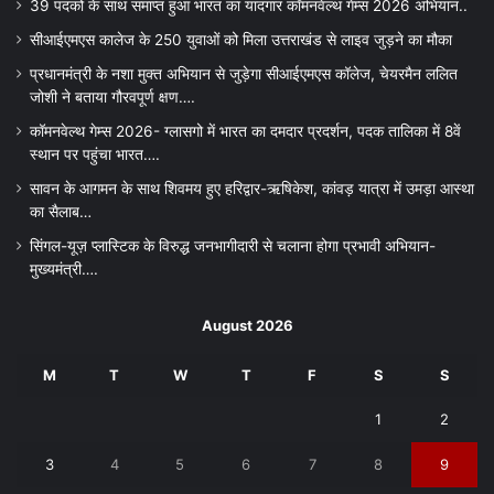
39 पदकों के साथ समाप्त हुआ भारत का यादगार कॉमनवेल्थ गेम्स 2026 अभियान..
सीआईएमएस कालेज के 250 युवाओं को मिला उत्तराखंड से लाइव जुड़ने का मौका
प्रधानमंत्री के नशा मुक्त अभियान से जुड़ेगा सीआईएमएस कॉलेज, चेयरमैन ललित
जोशी ने बताया गौरवपूर्ण क्षण….
कॉमनवेल्थ गेम्स 2026- ग्लासगो में भारत का दमदार प्रदर्शन, पदक तालिका में 8वें
स्थान पर पहुंचा भारत….
सावन के आगमन के साथ शिवमय हुए हरिद्वार-ऋषिकेश, कांवड़ यात्रा में उमड़ा आस्था
का सैलाब…
सिंगल-यूज़ प्लास्टिक के विरुद्ध जनभागीदारी से चलाना होगा प्रभावी अभियान-
मुख्यमंत्री….
August 2026
M
T
W
T
F
S
S
1
2
3
4
5
6
7
8
9