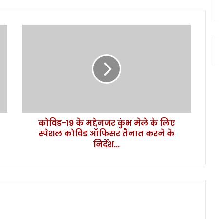
को
वि
ड
-
1
9
के
म
द्दे
कोविड-19 के मद्देनजर कुंभ मेले के लिए
न
स्पेशल कोविड ऑफिसर तैनात करने के
ज
र
निर्देश...
कुं
भ
मे
ले
के
लि
ए