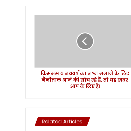
क्रि
स
म
स
व
न
व
व
र्ष
क्रिसमस व नववर्ष का जश्न मनाने के लिए
का
नैनीताल आने की सोच रहे हैं, तो यह खबर
ज
श्न
आप के लिए है।
म
ना
ने
के
लि
Related Articles
ए
नै