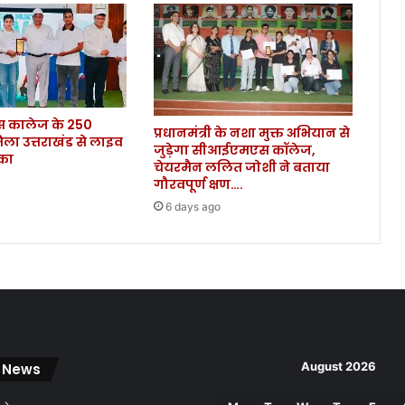
स्पे
श
ल
को
वि
ड
कालेज के 250
ऑ
प्रधानमंत्री के नशा मुक्त अभियान से
िला उत्तराखंड से लाइव
फि
जुड़ेगा सीआईएमएस कॉलेज,
ौका
स
चेयरमैन ललित जोशी ने बताया
र
गौरवपूर्ण क्षण….
तै
6 days ago
ना
त
क
र
ने
के
नि
र्दे
August 2026
 News
श
.