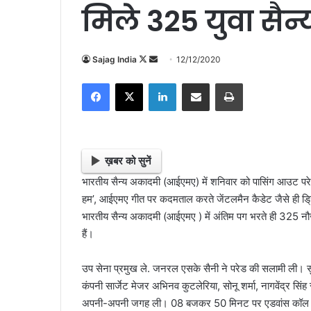
मिले 325 युवा सै
Sajag India
F
S
12/12/2020
o
e
Facebook
X
LinkedIn
Share via Email
Print
l
n
l
d
o
a
w
n
o
e
ख़बर को सुनें
n
m
भारतीय सैन्य अकादमी (आईएमए) में शनिवार को पासिंग आउट परे
X
a
हम’, आईएमए गीत पर कदमताल करते जेंटलमैन कैडेट जैसे ही ड्रि
i
भारतीय सैन्य अकादमी (आईएमए ) में अंतिम पग भरते ही 325 न
l
हैं।
उप सेना प्रमुख ले. जनरल एसके सैनी ने परेड की सलामी ली।
कंपनी सार्जेट मेजर अभिनव कुटलेरिया, सोनू शर्मा, नागवेंद्र सिं
अपनी-अपनी जगह ली। 08 बजकर 50 मिनट पर एडवांस कॉल के सा