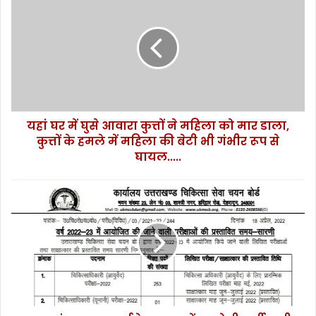
हां
घ
र
में
घु
से
आ
वा
यहां घर में घुसे आवारा कुत्तों ने महिला को मार डाला,
रा
कुत्तों के हमले में महिला की बेटी भी गंभीर रूप से
कु
त्तों
घायल.....
ने
म
उ
हि
त्त
ला
रा
को
खं
मा
ड
र
-
डा
स्टा
ला
फ
,
न