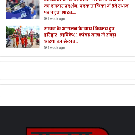
का दमदार प्रदर्शन, पदक तालिका में 8वें स्थान
पर पहुंचा भारत….
1 week ago
सावन के आगमन के साथ शिवमय हुए
हरिद्वार-ऋषिकेश, कांवड़ यात्रा में उमड़ा
आस्था का सैलाब…
1 week ago