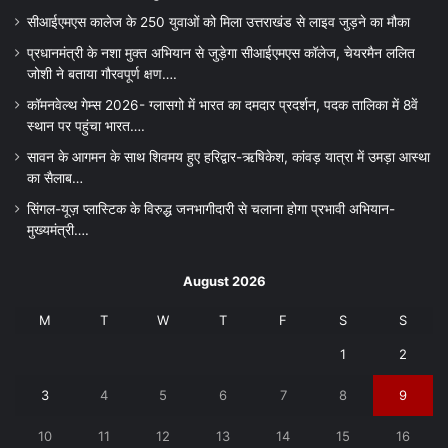
सीआईएमएस कालेज के 250 युवाओं को मिला उत्तराखंड से लाइव जुड़ने का मौका
प्रधानमंत्री के नशा मुक्त अभियान से जुड़ेगा सीआईएमएस कॉलेज, चेयरमैन ललित
जोशी ने बताया गौरवपूर्ण क्षण….
कॉमनवेल्थ गेम्स 2026- ग्लासगो में भारत का दमदार प्रदर्शन, पदक तालिका में 8वें
स्थान पर पहुंचा भारत….
सावन के आगमन के साथ शिवमय हुए हरिद्वार-ऋषिकेश, कांवड़ यात्रा में उमड़ा आस्था
का सैलाब…
सिंगल-यूज़ प्लास्टिक के विरुद्ध जनभागीदारी से चलाना होगा प्रभावी अभियान-
मुख्यमंत्री….
August 2026
M
T
W
T
F
S
S
1
2
3
4
5
6
7
8
9
10
11
12
13
14
15
16