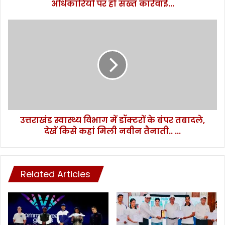
में
अधिकारियों पर हो सख्त कार्रवाई...
लापरवाही
बरतने
उत्तराखंड
वाले
स्वास्थ्य
अधिकारियों
विभाग
पर
में
हो
डॉक्टरों
सख्त
के
कार्रवाई...
बंपर
तबादले,
देखें
उत्तराखंड स्वास्थ्य विभाग में डॉक्टरों के बंपर तबादले,
किसे
कहां
देखें किसे कहां मिली नवीन तैनाती.. ...
मिली
नवीन
तैनाती..
...
Related Articles