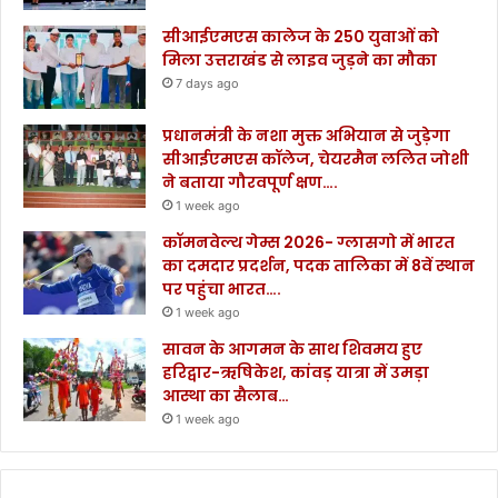
सीआईएमएस कालेज के 250 युवाओं को
मिला उत्तराखंड से लाइव जुड़ने का मौका
7 days ago
प्रधानमंत्री के नशा मुक्त अभियान से जुड़ेगा
सीआईएमएस कॉलेज, चेयरमैन ललित जोशी
ने बताया गौरवपूर्ण क्षण….
1 week ago
कॉमनवेल्थ गेम्स 2026- ग्लासगो में भारत
का दमदार प्रदर्शन, पदक तालिका में 8वें स्थान
पर पहुंचा भारत….
1 week ago
सावन के आगमन के साथ शिवमय हुए
हरिद्वार-ऋषिकेश, कांवड़ यात्रा में उमड़ा
आस्था का सैलाब…
1 week ago