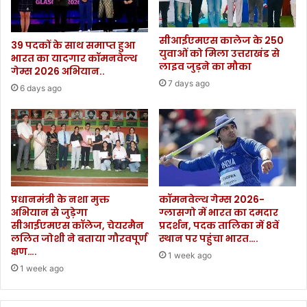
सीआईएमएस कालेज के 250
39 पदकों के साथ समाप्त हुआ
युवाओं को मिला उत्तराखंड से
भारत का यादगार कॉमनवेल्थ
लाइव जुड़ने का मौका
गेम्स 2026 अभियान..
7 days ago
6 days ago
प्रधानमंत्री के नशा मुक्त
कॉमनवेल्थ गेम्स 2026-
अभियान से जुड़ेगा
ग्लासगो में भारत का दमदार
सीआईएमएस कॉलेज, चेयरमैन
प्रदर्शन, पदक तालिका में 8वें
ललित जोशी ने बताया गौरवपूर्ण
स्थान पर पहुंचा भारत….
क्षण….
1 week ago
1 week ago