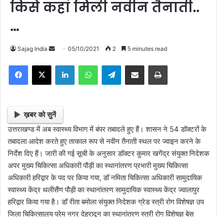
किसे कहां मिली नवीन तैनाती..
…
Sajag India
S
05/10/2021
2
5 minutes read
e
Facebook
X
LinkedIn
WhatsApp
Telegram
Share via Email
Print
n
d
a
n
ख़बर को सुनें
e
उत्तराखण्ड में अब स्वास्थ्य विभाग में बंपर तबादले हुए हैं। शासन ने 54 डॉक्टरों के
m
तबादला आदेश करते हुए तत्काल रूप से नवीन तैनाती स्थल पर ज्वाइन करने के
a
निर्देश दिए हैं। जारी की गई सूची के अनुसार डॉक्टर कुमार खगेंद्र संयुक्त निदेशक
i
अपर मुख्य चिकित्सा अधिकारी पौड़ी का स्थानांतरण प्रभारी मुख्य चिकित्सा
l
अधिकारी हरिद्वार के पद पर किया गया, डॉ नमिता चिकित्सा अधिकारी सामुदायिक
स्वास्थ्य केंद्र थलीसैंण पौड़ी का स्थानांतरण सामुदायिक स्वास्थ्य केंद्र ज्वालापुर
हरिद्वार किया गया है। डॉ रीता बमोला संयुक्त निदेशक ग्रेड स्त्री रोग विशेषज्ञ उप
जिला चिकित्सालय प्रेम नगर देहरादून का स्थानांतरण स्त्री रोग विशेषज्ञ बेस