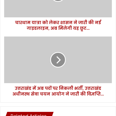
त्रा
को
ले
क
चारधाम यात्रा को लेकर शासन ने जारी की नई
र
गाइडलाइन, अब मिलेगी यह छूट...
शा
स
न
उ
ने
त्त
जा
रा
री
खं
की
ड
न
में
ई
अ
गा
ब
इ
प
ड
उत्तराखंड में अब पदों पर निकली भर्ती, उत्तराखंड
दों
ला
अधीनस्थ सेवा चयन आयोग ने जारी की विज्ञप्ति...
प
इ
र
न
नि
,
क
अ
ली