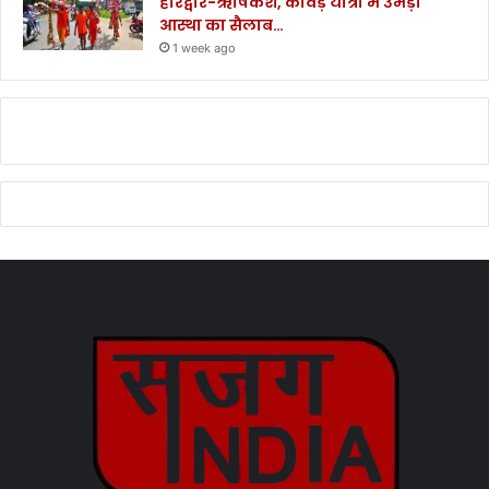
हरिद्वार-ऋषिकेश, कांवड़ यात्रा में उमड़ा
आस्था का सैलाब…
1 week ago