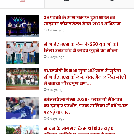
39 पदकों के साथ समाप्त हुआ भारत का
यादगार कॉमनवेल्थ गेम्स 2026 अभियान..
4 days ago
सीआईएमएस कालेज के 250 युवाओं को
मिला उत्तराखंड से लाइव जुड़ने का मौका
5 days ago
प्रधानमंत्री के नशा मुक्त अभियान से जुड़ेगा
सीआईएमएस कॉलेज, चेयरमैन ललित जोशी
ने बताया गौरवपूर्ण क्षण….
6 days ago
कॉमनवेल्थ गेम्स 2026- ग्लासगो में भारत
का दमदार प्रदर्शन, पदक तालिका में 8वें स्थान
पर पहुंचा भारत….
6 days ago
सावन के आगमन के साथ शिवमय हुए