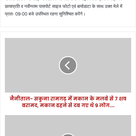
छायाप्रति व नवीनतम पासपोर्ट साइज फोटो एवं बायोडाटा के साथ उक्त मेले में
प्रातः 09ः00 बजे उपस्थित रहना सुनिश्चित करेंगे।
नै
नी
ता
ल
-
स
कु
ना
रा
नैनीताल- सकुना रामगढ़ में मकान के मलबे से 7 शव
म
बरामद, मकान ढहने से दब गए थे 9 लोग....
ग
ढ़
में
आ
म
प
का
दा