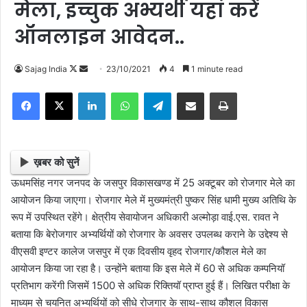
मेला, इच्चुक अभ्यर्थी यहां करें
ऑनलाइन आवेदन..
Sajag India
F
S
23/10/2021
4
1 minute read
o
e
Facebook
X
LinkedIn
WhatsApp
Telegram
Share via Email
Print
l
n
l
d
o
a
w
n
ख़बर को सुनें
o
e
ऊधमसिंह नगर जनपद के जसपुर विकासखण्ड में 25 अक्टूबर को रोजगार मेले का
n
m
आयोजन किया जाएगा। रोजगार मेले में मुख्यमंत्री पुष्कर सिंह धामी मुख्य अतिथि के
X
a
रूप में उपस्थित रहेंगे। क्षेत्रीय सेवायोजन अधिकारी अल्मोड़ा वाई.एस. रावत ने
i
बताया कि बेरोजगार अभ्यर्थियों को रोजगार के अवसर उपलब्ध कराने के उद्देश्य से
l
वीएसवी इण्टर कालेज जसपुर में एक दिवसीय वृहद रोजगार/कौशल मेले का
आयोजन किया जा रहा है। उन्होंने बताया कि इस मेले में 60 से अधिक कम्पनियॉ
प्रतिभाग करेंगी जिसमें 1500 से अधिक रिक्तियॉ प्राप्त हुई हैं। लिखित परीक्षा के
माध्यम से चयनित अभ्यर्थियों को सीधे रोजगार के साथ-साथ कौशल विकास