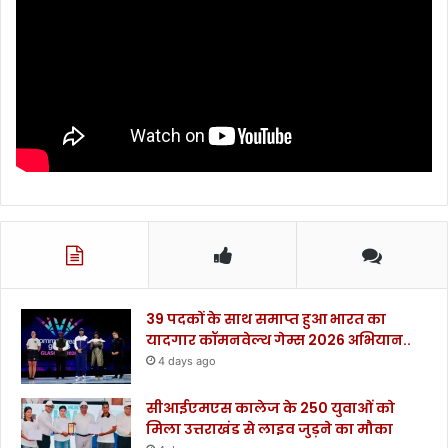
रा
शि
मि
ले
गी
.
.
.
39 पदकों के साथ समाप्त हुआ भारत का
यादगार कॉमनवेल्थ गेम्स 2026 अभियान..
4 days ago
सीआईएमएस कालेज के 250 युवाओं को
मिला उत्तराखंड से लाइव जुड़ने का मौका