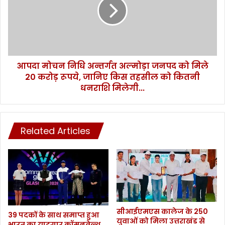
न
मो
के
च
म
न
ल
नि
बे
धि
से
अ
7
आपदा मोचन निधि अन्तर्गत अल्मोड़ा जनपद को मिले
न्त
श
20 करोड़ रूपये, जानिए किस तहसील को कितनी
र्ग
व
त
धनराशि मिलेगी...
ब
अ
रा
ल्मो
म
ड़ा
द
ज
Related Articles
,
न
म
प
का
द
न
को
ढ
मि
ह
ले
ने
2
सीआईएमएस कालेज के 250
से
0
39 पदकों के साथ समाप्त हुआ
युवाओं को मिला उत्तराखंड से
द
क
भारत का यादगार कॉमनवेल्थ