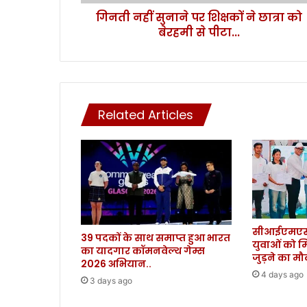
प
गिनती नहीं सुनाने पर शिक्षकों ने छात्रा को
र
बेरहमी से पीटा...
शि
क्ष
कों
ने
छा
त्रा
Related Articles
को
बे
र
ह
मी
से
पी
टा
सीआईएमएस 
.
39 पदकों के साथ समाप्त हुआ भारत
युवाओं को म
.
का यादगार कॉमनवेल्थ गेम्स
जुड़ने का म
.
2026 अभियान..
4 days ago
3 days ago