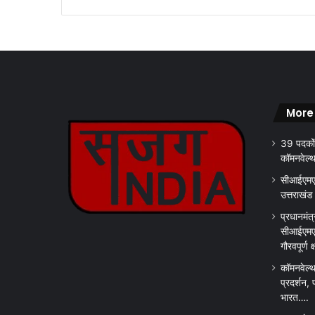
More
39 पदकों
कॉमनवेल्
सीआईएमएस
उत्तराखंड
प्रधानमंत्
सीआईएमएस
गौरवपूर्ण 
कॉमनवेल्थ
प्रदर्शन, 
भारत….