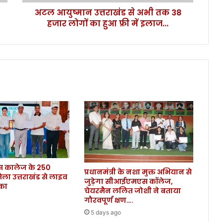
त्त
अटल आयुष्मान उत्तराखंड से अभी तक 38
रा
हजार लोगों का हुआ फ्री में इलाज...
खं
ड
से
अ
भी
त
क
3
8
ह
जा
र
लो
गों
कालेज के 250
का
प्रधानमंत्री के नशा मुक्त अभियान से
िला उत्तराखंड से लाइव
हु
जुड़ेगा सीआईएमएस कॉलेज,
ौका
आ
चेयरमैन ललित जोशी ने बताया
फ्री
गौरवपूर्ण क्षण….
में
5 days ago
इ