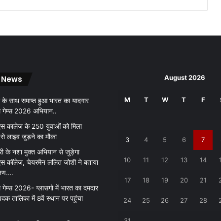
ला
ज
.
.
.
August 2026
 News
M
T
W
T
F
 के साथ समाप्त हुआ भारत का यादगार
थ गेम्स 2026 अभियान..
 कालेज के 250 युवाओं को मिला
 से लाइव जुड़ने का मौका
3
4
5
6
7
री के नशा मुक्त अभियान से जुड़ेगा
10
11
12
13
14
 कॉलेज, चेयरमैन ललित जोशी ने बताया
क्षण….
17
18
19
20
21
 गेम्स 2026- ग्लासगो में भारत का दमदार
पदक तालिका में 8वें स्थान पर पहुंचा
24
25
26
27
28
31