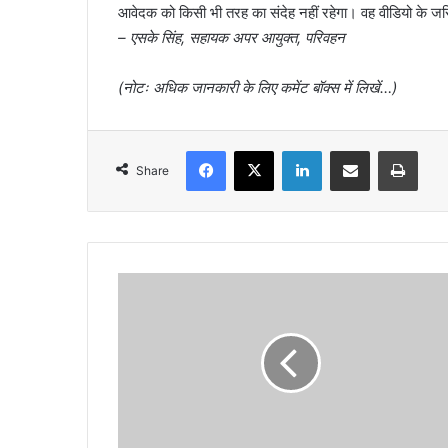
आवेदक को किसी भी तरह का संदेह नहीं रहेगा। वह वीडियो के ज
– एसके सिंह, सहायक अपर आयुक्त, परिवहन
(नोटः अधिक जानकारी के लिए कमेंट बॉक्स में लिखें…)
Facebook
X
LinkedIn
Share via Email
Print
Share
गि
न
ती
न
हीं
सु
ना
ने