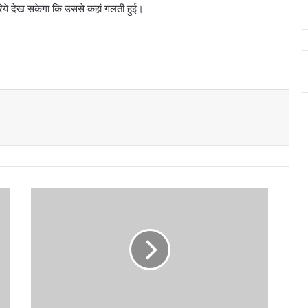
रिये देख सकेगा कि उससे कहां गलती हुई।
अ
ट
ल
आ
यु
ष्मा
न
उ