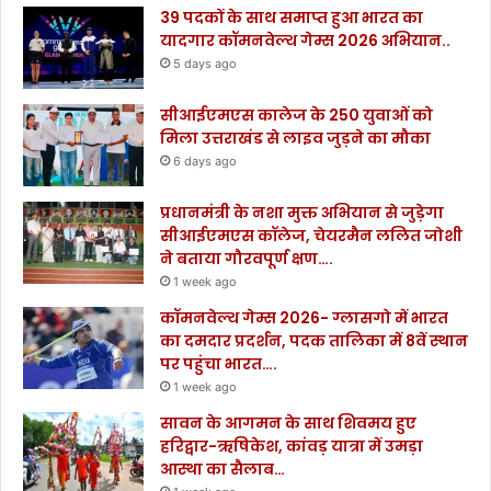
39 पदकों के साथ समाप्त हुआ भारत का
यादगार कॉमनवेल्थ गेम्स 2026 अभियान..
5 days ago
सीआईएमएस कालेज के 250 युवाओं को
मिला उत्तराखंड से लाइव जुड़ने का मौका
6 days ago
प्रधानमंत्री के नशा मुक्त अभियान से जुड़ेगा
सीआईएमएस कॉलेज, चेयरमैन ललित जोशी
ने बताया गौरवपूर्ण क्षण….
1 week ago
कॉमनवेल्थ गेम्स 2026- ग्लासगो में भारत
का दमदार प्रदर्शन, पदक तालिका में 8वें स्थान
पर पहुंचा भारत….
1 week ago
सावन के आगमन के साथ शिवमय हुए
हरिद्वार-ऋषिकेश, कांवड़ यात्रा में उमड़ा
आस्था का सैलाब…