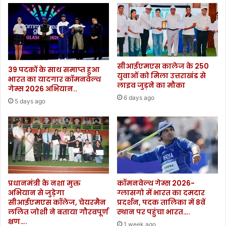
लौटना
होगा
पूर्ववर्ती
विद्यालय.....
सीआईएमएस कालेज के 250
39 पदकों के साथ समाप्त हुआ
युवाओं को मिला उत्तराखंड से
भारत का यादगार कॉमनवेल्थ
लाइव जुड़ने का मौका
गेम्स 2026 अभियान..
6 days ago
5 days ago
प्रधानमंत्री के नशा मुक्त
कॉमनवेल्थ गेम्स 2026-
अभियान से जुड़ेगा
ग्लासगो में भारत का दमदार
सीआईएमएस कॉलेज, चेयरमैन
प्रदर्शन, पदक तालिका में 8वें
ललित जोशी ने बताया गौरवपूर्ण
स्थान पर पहुंचा भारत….
क्षण….
1 week ago