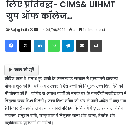
लिए प्रतिबद्ध- CIMS& UIHMT
ग्रुप ऑफ कॉलेज…
Sajag India
F
S
04/09/2021
4
1 minute read
o
e
Facebook
X
LinkedIn
WhatsApp
Telegram
Share via Email
Print
l
n
l
d
o
a
w
n
ख़बर को सुनें
o
e
कोविड काल में अनाथ हुए बच्चों के उत्तराखण्ड सरकार ने मुख्यमंत्री वात्सल्य
n
m
योजना शुरु की है। वहीं अब सरकार ने ऐसे बच्चों को निशुल्क उच्च शिक्षा देने की
X
a
भी घोषणा की है। कोविड से अनाथ बच्चों को उनके घर के नजदीकी महाविद्यालय में
i
निशुल्क उच्च शिक्षा मिलेगी। उच्च शिक्षा सचिव की ओर से जारी आदेश में कहा गया
l
है कि घर से महाविद्यालय तक सरकारी परिवहन के किराये में छूट, हर साल विशेष
सहायता अनुदान राशि, छात्रावास में निशुल्क रहना और खाना, टैबलेट औऱ
महाविद्यालय यूनिफार्म भी मिलेगी।