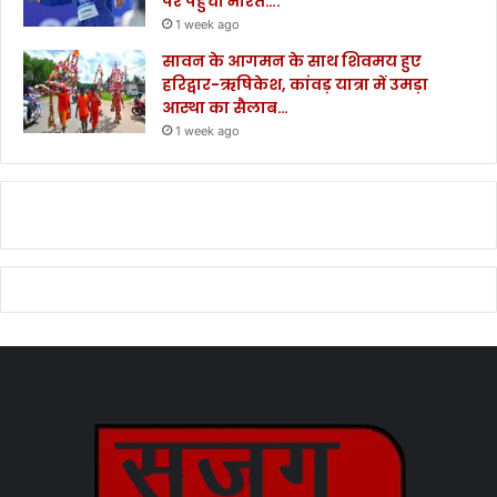
पर पहुंचा भारत….
1 week ago
सावन के आगमन के साथ शिवमय हुए
हरिद्वार-ऋषिकेश, कांवड़ यात्रा में उमड़ा
आस्था का सैलाब…
1 week ago