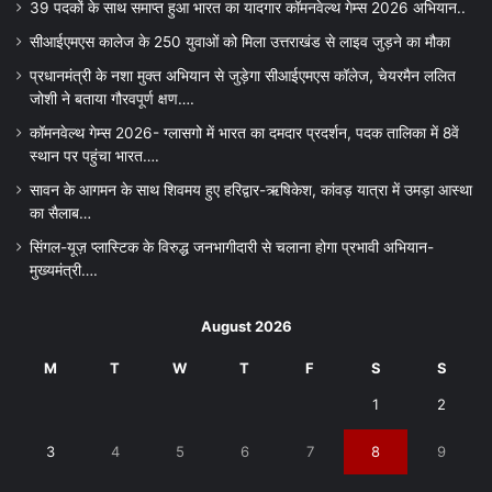
39 पदकों के साथ समाप्त हुआ भारत का यादगार कॉमनवेल्थ गेम्स 2026 अभियान..
सीआईएमएस कालेज के 250 युवाओं को मिला उत्तराखंड से लाइव जुड़ने का मौका
प्रधानमंत्री के नशा मुक्त अभियान से जुड़ेगा सीआईएमएस कॉलेज, चेयरमैन ललित
जोशी ने बताया गौरवपूर्ण क्षण….
कॉमनवेल्थ गेम्स 2026- ग्लासगो में भारत का दमदार प्रदर्शन, पदक तालिका में 8वें
स्थान पर पहुंचा भारत….
सावन के आगमन के साथ शिवमय हुए हरिद्वार-ऋषिकेश, कांवड़ यात्रा में उमड़ा आस्था
का सैलाब…
सिंगल-यूज़ प्लास्टिक के विरुद्ध जनभागीदारी से चलाना होगा प्रभावी अभियान-
मुख्यमंत्री….
August 2026
M
T
W
T
F
S
S
1
2
3
4
5
6
7
8
9