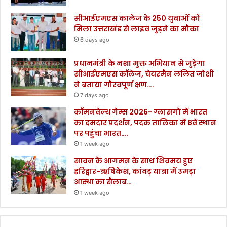
सीआईएमएस कालेज के 250 युवाओं को
मिला उत्तराखंड से लाइव जुड़ने का मौका
6 days ago
प्रधानमंत्री के नशा मुक्त अभियान से जुड़ेगा
सीआईएमएस कॉलेज, चेयरमैन ललित जोशी
ने बताया गौरवपूर्ण क्षण….
7 days ago
कॉमनवेल्थ गेम्स 2026- ग्लासगो में भारत
का दमदार प्रदर्शन, पदक तालिका में 8वें स्थान
पर पहुंचा भारत….
1 week ago
सावन के आगमन के साथ शिवमय हुए
हरिद्वार-ऋषिकेश, कांवड़ यात्रा में उमड़ा
आस्था का सैलाब…
1 week ago