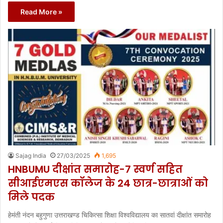
Read More »
Sajag India
27/03/2025
1,695
HNBUMU दीक्षांत समारोह-7 स्वर्ण सहित
सीआईएमएस कॉलेज के 24 छात्र-छात्राओं को
मिले पदक
हेमंती नंदन बहुगुणा उत्तराखण्ड चिकित्सा शिक्षा विश्वविद्यालय का सातवां दीक्षांत समारोह