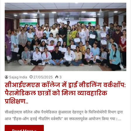
Sajag India
27/05/2025
3
सीआईएमएस कॉलेज में ड्राई नीडलिंग वर्कशॉप:
पैरामेडिकल छात्रों को मिला व्यावहारिक
प्रशिक्षण..
सीआईएमएस कॉलेज ऑफ पैरामेडिकल कुंआवाला देहरादून के फिजियोथेरेपी विभाग द्वारा
आज “हैंड्स-ऑन ड्राई नीडलिंग वर्कशॉप” का सफलतापूर्वक आयोजन किया गया।…
Read More »