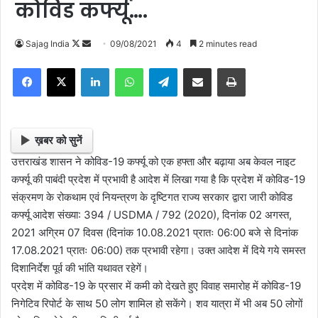
कोविड कर्फ्यू….
Sajag India
F
S
09/08/2021
4
2 minutes read
o
e
Facebook
X
LinkedIn
WhatsApp
Telegram
Share via Email
Print
l
n
l
d
o
a
w
n
ख़बर को सुनें
o
e
उत्तराखंड शासन ने कोविड-19 कर्फ्यू को एक हफ्ता और बढ़ाया अब केवल नाइट
n
m
कर्फ्यू की पाबंदी प्रदेश में प्रभावी है आदेश में लिखा गया है कि प्रदेश में कोविड-19
X
a
संक्रमण के रोकथाम एवं नियन्त्रण के दृष्टिगत राज्य सरकार द्वारा जारी कोविड
i
कर्फ्यू आदेश संख्या: 394 / USDMA / 792 (2020), दिनांक 02 अगस्त,
l
2021 अग्रिम 07 दिवस (दिनांक 10.08.2021 प्रातः 06:00 बजे से दिनांक
17.08.2021 प्रातः 06:00) तक प्रभावी रहेगा। उक्त आदेश में दिये गये समस्त
दिशानिर्देश पूर्व की भांति यथावत रहेगें।
प्रदेश में कोविड-19 के प्रसार में कमी को देखते हुए विवाह समारोह में कोविड-19
निगेटिव रिपोर्ट के साथ 50 लोग शामिल हो सकेंगे। शव यात्रा में भी अब 50 लोगों