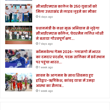
सीआईएमएस कालेज के 250 युवाओं को
मिला उत्तराखंड से लाइव जुड़ने का मौका
6 days ago
प्रधानमंत्री के नशा मुक्त अभियान से जुड़ेगा
सीआईएमएस कॉलेज, चेयरमैन ललित जोशी
ने बताया गौरवपूर्ण क्षण….
7 days ago
कॉमनवेल्थ गेम्स 2026- ग्लासगो में भारत
का दमदार प्रदर्शन, पदक तालिका में 8वें स्थान
पर पहुंचा भारत….
1 week ago
सावन के आगमन के साथ शिवमय हुए
हरिद्वार-ऋषिकेश, कांवड़ यात्रा में उमड़ा
आस्था का सैलाब…
1 week ago