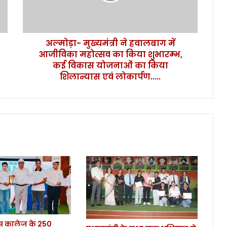
महोत्सव
का
किया
अल्मोड़ा- मुख्यमंत्री ने हवालबाग में
शुभारम्भ,
कई
आजीविका महोत्सव का किया शुभारम्भ,
विकास
कई विकास योजनाओं का किया
योजनाओं
शिलान्यास एवं लोकार्पण.....
का
किया
शिलान्यास
एवं
लोकार्पण.....
कालेज के 250