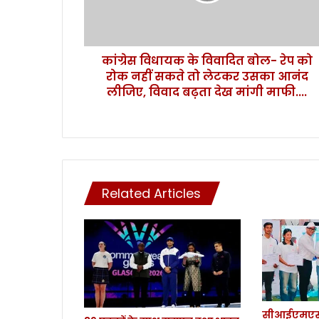
को
रोक
नहीं
कांग्रेस विधायक के विवादित बोल- रेप को
सकते
तो
रोक नहीं सकते तो लेटकर उसका आनंद
लेटकर
लीजिए, विवाद बढ़ता देख मांगी माफी....
उसका
आनंद
लीजिए,
विवाद
बढ़ता
देख
Related Articles
मांगी
माफी....
सीआईएमएस 