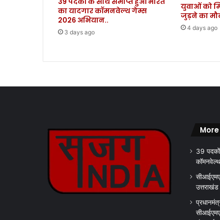
39 पदकों के साथ समाप्त हुआ भारत
युवाओं को म
का यादगार कॉमनवेल्थ गेम्स
जुड़ने का म
2026 अभियान..
4 days ago
3 days ago
More
39 पदकों
कॉमनवेल्
सीआईएमएस
उत्तराखंड
प्रधानमंत्
सीआईएमएस