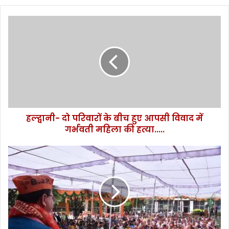
ह
ल्द्वा
नी
-
दो
प
रि
वा
रों
हल्द्वानी- दो परिवारों के बीच हुए आपसी विवाद में
के
गर्भवती महिला की हत्या.....
बी
च
हु
भा
ए
ज
आ
पा
प
स्था
सी
प
वि
ना
वा
दि
द
व