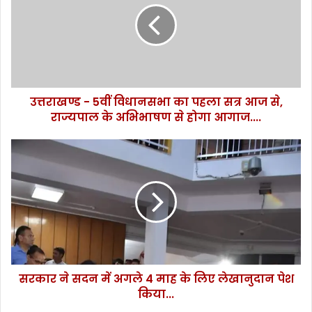
ख
ण्ड
-
5
वीं
वि
उत्तराखण्ड - 5वीं विधानसभा का पहला सत्र आज से,
धा
राज्यपाल के अभिभाषण से होगा आगाज....
न
स
भा
स
का
र
प
का
ह
र
ला
ने
स
स
त्र
द
आ
न
ज
में
से
सरकार ने सदन में अगले 4 माह के लिए लेखानुदान पेश
अ
,
किया...
ग
रा
ले