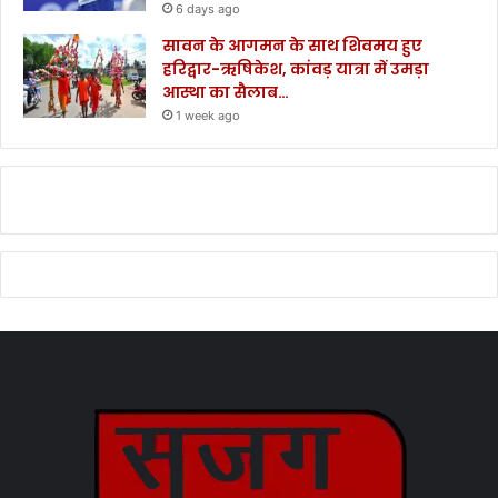
6 days ago
सावन के आगमन के साथ शिवमय हुए
हरिद्वार-ऋषिकेश, कांवड़ यात्रा में उमड़ा
आस्था का सैलाब…
1 week ago