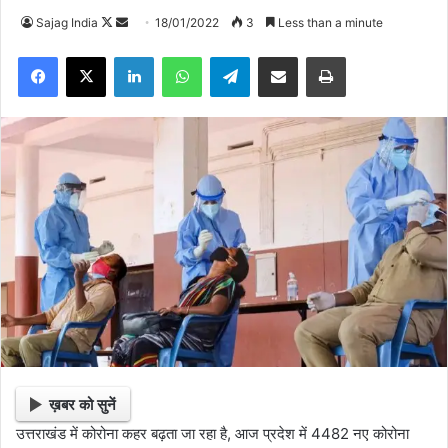
Follow
Send
Sajag India
18/01/2022
3
Less than a minute
on
an
Facebook
X
LinkedIn
WhatsApp
Telegram
Share via Email
Print
X
email
ख़बर को सुनें
उत्तराखंड में कोरोना कहर बढ़ता जा रहा है, आज प्रदेश में 4482 नए कोरोना