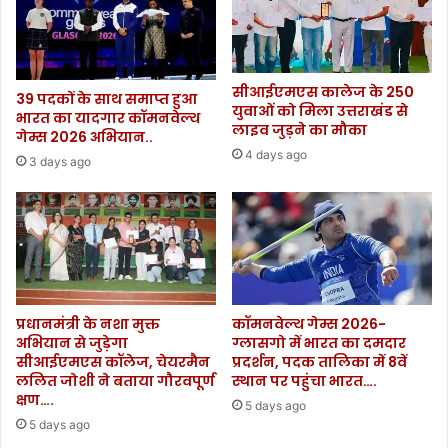
सीआईएमएस कालेज के 250
39 पदकों के साथ समाप्त हुआ
युवाओं को मिला उत्तराखंड से
भारत का यादगार कॉमनवेल्थ
लाइव जुड़ने का मौका
गेम्स 2026 अभियान..
4 days ago
3 days ago
प्रधानमंत्री के नशा मुक्त
कॉमनवेल्थ गेम्स 2026-
अभियान से जुड़ेगा
ग्लासगो में भारत का दमदार
सीआईएमएस कॉलेज, चेयरमैन
प्रदर्शन, पदक तालिका में 8वें
ललित जोशी ने बताया गौरवपूर्ण
स्थान पर पहुंचा भारत….
क्षण….
5 days ago
5 days ago