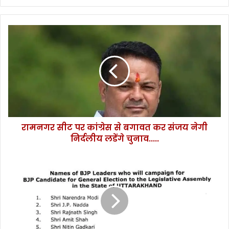
रामनगर
सीट
पर
कांग्रेस
से
बगावत
कर
संजय
नेगी
रामनगर सीट पर कांग्रेस से बगावत कर संजय नेगी
निर्दलीय
लडेंगे
निर्दलीय लडेंगे चुनाव.....
चुनाव.....
प्रधानमंत्री
नरेंद्र
मोदी,
गृहमंत्री
अमित
शाह
सहित