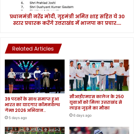
ये
30
प्रधानमंत्री नरेंद्र मोदी, गृहमंत्री अमित शाह सहित ये 30
स्टार
प्रचारक
स्टार प्रचारक करेंगे उत्तराखंड में भाजपा का प्रचार....
करेंगे
उत्तराखंड
में
भाजपा
Related Articles
का
प्रचार....
सीआईएमएस कालेज के 250
39 पदकों के साथ समाप्त हुआ
युवाओं को मिला उत्तराखंड से
भारत का यादगार कॉमनवेल्थ
लाइव जुड़ने का मौका
गेम्स 2026 अभियान..
6 days ago
5 days ago