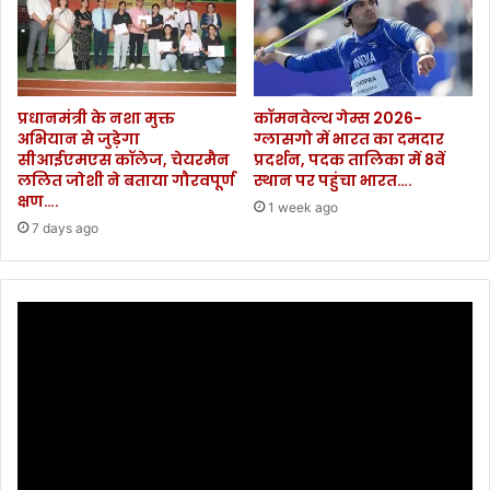
प्रधानमंत्री के नशा मुक्त
कॉमनवेल्थ गेम्स 2026-
अभियान से जुड़ेगा
ग्लासगो में भारत का दमदार
सीआईएमएस कॉलेज, चेयरमैन
प्रदर्शन, पदक तालिका में 8वें
ललित जोशी ने बताया गौरवपूर्ण
स्थान पर पहुंचा भारत….
क्षण….
1 week ago
7 days ago