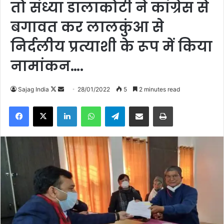
तो संध्या डालाकोटी ने कांग्रेस से
बगावत कर लालकुंआ से
निर्दलीय प्रत्याशी के रूप में किया
नामांकन….
Follow
Send
Sajag India
28/01/2022
5
2 minutes read
on
an
Facebook
X
LinkedIn
WhatsApp
Telegram
Share via Email
Print
X
email