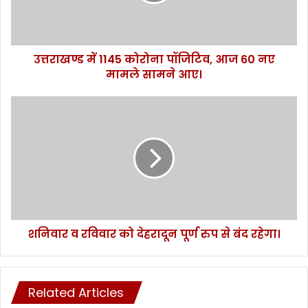
में
1
1
4
उत्तराखण्ड में 1145 कोरोना पॉजिटिव, आज 60 नए
5
मामले सामने आए।
को
रो
ना
श
पॉ
नि
जि
वा
टि
र
व
व
,
र
आ
वि
ज
वा
6
र
0
शनिवार व रविवार को देहरादून पूर्ण रुप से बंद रहेगा।
को
न
दे
ए
ह
मा
रा
म
Related Articles
दू
ले
न