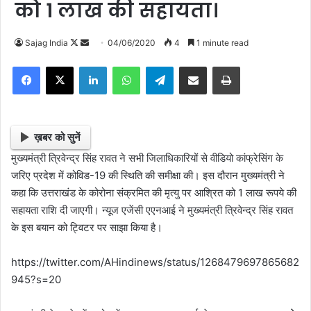
को 1 लाख की सहायता।
Sajag India
F
S
04/06/2020
4
1 minute read
o
e
Facebook
X
LinkedIn
WhatsApp
Telegram
Share via Email
Print
l
n
l
d
o
a
w
n
ख़बर को सुनें
o
e
मुख्यमंत्री त्रिवेन्द्र सिंह रावत ने सभी जिलाधिकारियों से वीडियो कांफ्रेसिंग के
n
m
जरिए प्रदेश में कोविड-19 की स्थिति की समीक्षा की। इस दौरान मुख्यमंत्री ने
X
a
कहा कि उत्तराखंड के कोरोना संक्रमित की मृत्यु पर आश्रित को 1 लाख रूपये की
i
सहायता राशि दी जाएगी। न्यूज एजेंसी एएनआई ने मुख्यमंत्री त्रिवेन्द्र सिंह रावत
l
के इस बयान को ट्विटर पर साझा किया है।
https://twitter.com/AHindinews/status/1268479697865682
945?s=20