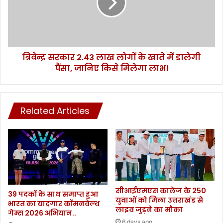
वा
र
ही
का
प
र
ड़ी
2
भा
.
री
त्रिवेन्द्र सरकार 2.43 लाख लोगों के खाते में डालेगी
4
,
पैंसा, जानिए किसे मिलेगा लाभ।
3
डी
ला
ए
ख
म
लो
ने
Related Articles
गों
सी
के
ए
खा
म
ते
ओ
में
ऑ
डा
फि
ले
स
गी
सीआईएमएस कालेज के 250
कि
पैं
39 पदकों के साथ समाप्त हुआ
युवाओं को मिला उत्तराखंड से
या
भारत का यादगार कॉमनवेल्थ
सा
लाइव जुड़ने का मौका
गेम्स 2026 अभियान..
अ
,
6 days ago
टै