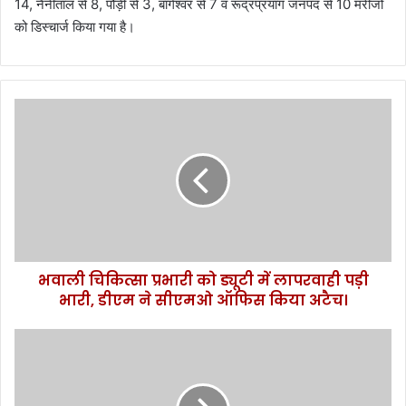
14, नैनीताल से 8, पौड़ी से 3, बागेश्वर से 7 व रूद्रप्रयाग जनपद से 10 मरीजों
को डिस्चार्ज किया गया है।
भ
वा
ली
चि
कि
त्सा
प्र
भा
री
भवाली चिकित्सा प्रभारी को ड्यूटी में लापरवाही पड़ी
को
भारी, डीएम ने सीएमओ ऑफिस किया अटैच।
ड्यू
टी
में
त्रि
ला
वे
प
न्द्र
र
स