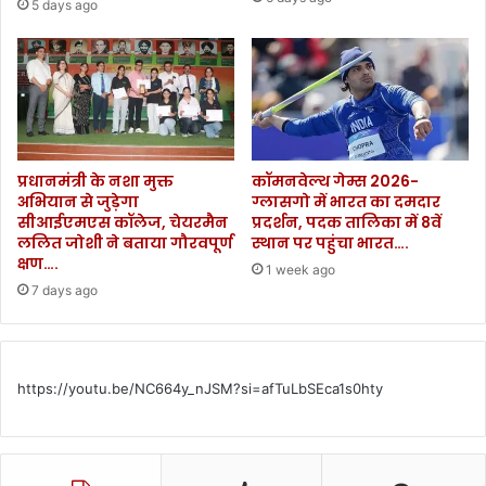
जा
5 days ago
च
नि
।
ए
कि
से
मि
ले
गा
प्रधानमंत्री के नशा मुक्त
कॉमनवेल्थ गेम्स 2026-
ला
अभियान से जुड़ेगा
ग्लासगो में भारत का दमदार
भ
सीआईएमएस कॉलेज, चेयरमैन
प्रदर्शन, पदक तालिका में 8वें
।
ललित जोशी ने बताया गौरवपूर्ण
स्थान पर पहुंचा भारत….
क्षण….
1 week ago
7 days ago
https://youtu.be/NC664y_nJSM?si=afTuLbSEca1s0hty