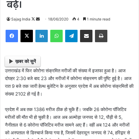
बढ़े।
Sajag India
F
S
18/06/2020
4
1 minute read
o
e
Facebook
X
LinkedIn
WhatsApp
Telegram
Share via Email
Print
l
n
l
d
o
a
w
n
ख़बर को सुनें
o
e
उत्तराखंड में फिर कोरोना संक्रमित मरीजों की संख्या में इजाफा हुआ है। आज
n
m
दोपहर 2:30 बजे बाद 23 और मरीजों में कोरोना संक्रमण की पुष्टि हुई है। आज
X
a
रात 9 बजे तक जारी हेल्थ बुलेटिन के अनुसार प्रदेश में अब कोरोना संक्रमितों की
i
संख्या 2102 हो गई है।
l
प्रदेश में अब तक 1386 मरीज ठीक हो चुकें हैं। जबकि 26 कोरोना पॉजिटिव
मरीजों की मौत भी हो चुकी है। आज अब अल्मोड़ा जनपद से 12, पौड़ी से 5,
नैनीताल से 6 कोरोना पॉजिटिव मरीज सामने आए हैं। वहीं अब 124 और मरीजों
को अस्पताल से डिस्चार्ज किया गया है, जिसमें देहरादून जनपद से 74, हरिद्वार से