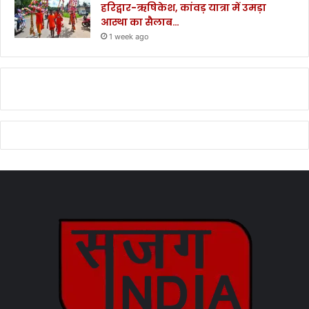
हरिद्वार-ऋषिकेश, कांवड़ यात्रा में उमड़ा
आस्था का सैलाब…
1 week ago