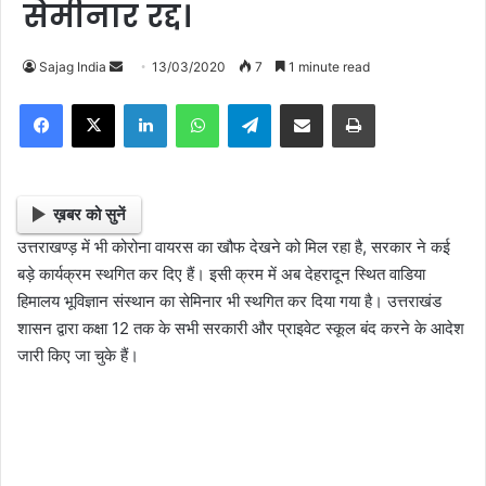
सेमीनार रद्द।
Sajag India
S
13/03/2020
7
1 minute read
e
Facebook
X
LinkedIn
WhatsApp
Telegram
Share via Email
Print
n
d
a
n
ख़बर को सुनें
e
उत्तराखण्ड़ में भी कोरोना वायरस का खौफ देखने को मिल रहा है, सरकार ने कई
m
बड़े कार्यक्रम स्थगित कर दिए हैं। इसी क्रम में अब देहरादून स्थित वाडिया
a
हिमालय भूविज्ञान संस्थान का सेमिनार भी स्थगित कर दिया गया है। उत्तराखंड
i
शासन द्वारा कक्षा 12 तक के सभी सरकारी और प्राइवेट स्कूल बंद करने के आदेश
l
जारी किए जा चुके हैं।