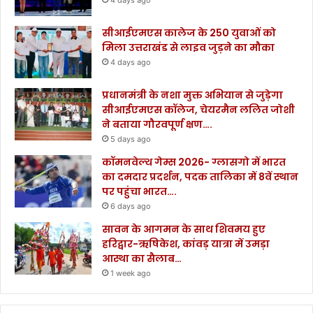
4 days ago
सीआईएमएस कालेज के 250 युवाओं को
मिला उत्तराखंड से लाइव जुड़ने का मौका
4 days ago
प्रधानमंत्री के नशा मुक्त अभियान से जुड़ेगा
सीआईएमएस कॉलेज, चेयरमैन ललित जोशी
ने बताया गौरवपूर्ण क्षण….
5 days ago
कॉमनवेल्थ गेम्स 2026- ग्लासगो में भारत
का दमदार प्रदर्शन, पदक तालिका में 8वें स्थान
पर पहुंचा भारत….
6 days ago
सावन के आगमन के साथ शिवमय हुए
हरिद्वार-ऋषिकेश, कांवड़ यात्रा में उमड़ा
आस्था का सैलाब…
1 week ago