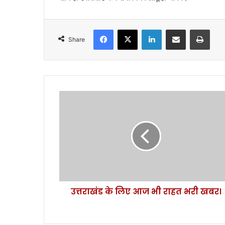
Facebook
X
LinkedIn
Share via Email
Print
Share
उ
त्त
रा
खं
ड
के
लि
ए
आ
उत्तराखंड के लिए आज भी राहत भरी खबर।
ज
भी
रा
ह