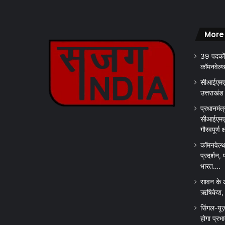
More
39 पदकों
कॉमनवेल्
सीआईएमएस
उत्तराखंड
प्रधानमंत्
सीआईएमएस
गौरवपूर्ण 
कॉमनवेल्थ
प्रदर्शन, 
भारत….
सावन के 
ऋषिकेश, क
सिंगल-यूज
होगा प्रभ