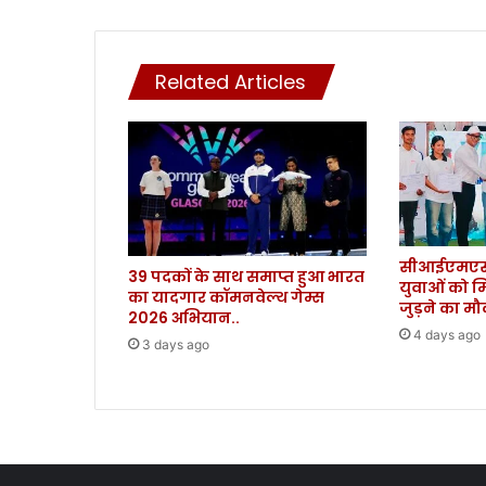
त
भ
री
Related Articles
ख
ब
र
।
सीआईएमएस 
39 पदकों के साथ समाप्त हुआ भारत
युवाओं को म
का यादगार कॉमनवेल्थ गेम्स
जुड़ने का म
2026 अभियान..
4 days ago
3 days ago