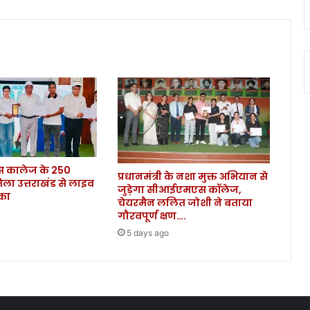
रा
व
लों
को
बु
ला
वा
,
1
4
दि
कालेज के 250
न
प्रधानमंत्री के नशा मुक्त अभियान से
िला उत्तराखंड से लाइव
के
जुड़ेगा सीआईएमएस कॉलेज,
ौका
लि
चेयरमैन ललित जोशी ने बताया
ए
गौरवपूर्ण क्षण….
हों
5 days ago
गे
क्वा
रं
टी
न