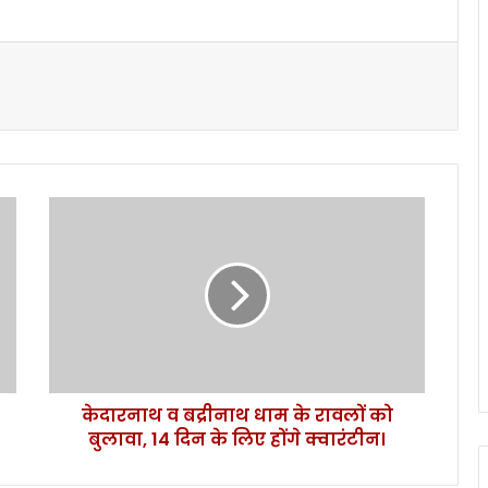
के
दा
र
ना
थ
व
ब
द्री
ना
केदारनाथ व बद्रीनाथ धाम के रावलों को
थ
बुलावा, 14 दिन के लिए होंगे क्वारंटीन।
धा
म
के