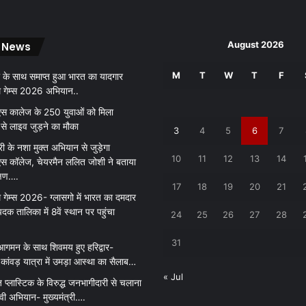
।
August 2026
 News
M
T
W
T
F
 के साथ समाप्त हुआ भारत का यादगार
थ गेम्स 2026 अभियान..
 कालेज के 250 युवाओं को मिला
 से लाइव जुड़ने का मौका
3
4
5
6
7
री के नशा मुक्त अभियान से जुड़ेगा
10
11
12
13
14
 कॉलेज, चेयरमैन ललित जोशी ने बताया
क्षण….
17
18
19
20
21
 गेम्स 2026- ग्लासगो में भारत का दमदार
पदक तालिका में 8वें स्थान पर पहुंचा
24
25
26
27
28
31
आगमन के साथ शिवमय हुए हरिद्वार-
ांवड़ यात्रा में उमड़ा आस्था का सैलाब…
« Jul
़ प्लास्टिक के विरुद्ध जनभागीदारी से चलाना
ावी अभियान- मुख्यमंत्री….