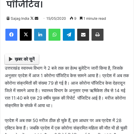
पॉजिटिव।
Sajag India
F
S
15/05/2020
9
1 minute read
o
e
Facebook
X
LinkedIn
WhatsApp
Telegram
Share via Email
Print
l
n
l
d
o
a
w
n
ख़बर को सुनें
o
e
उत्तराखंड स्वास्थ्य विभाग ने 2 बजे तक का हेल्थ बुलेटिन जारी किया है, जिसके
n
m
अनुसार प्रदेश में आज 1 कोरोना पॉजिटिव केस सामने आया है। प्रदेश में अब तक
X
a
कोरोना संक्रमितों की संख्या 79 हो गई है। आज कोरोना पॉजिटिव केस देहरादून
i
जिले में सामने आया है। स्वास्थ्य विभाग के अनुसार एम्स ऋषिकेश लैब से 14 मई
l
रात 11:40 बजे एक 29 वर्षीय युवक की रिपोर्ट पॉजिटिव आई है। मरीज कोरोना
संक्रमित के संपर्क में आया था।
प्रदेश में अब तक 50 मरीज ठीक हो चुके हैं, इस आधार पर अब प्रदेश में 28
एक्टिव केस हैं। जबकि प्रदेश में एक कोरोना संक्रमित महिला की मौत भी हो चुकी