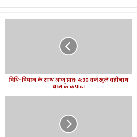
वि
धि
-
वि
धा
न
के
सा
थ
विधि-विधान के साथ आज प्रातः 4:30 बजे खुले बद्रीनाथ
आ
धाम के कपाट।
ज
प्रा
तः
प्र
4
दे
:
श
3
में
0
आ
ब
ज