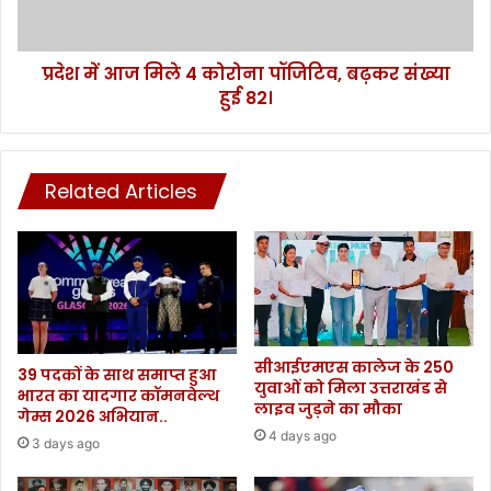
जे
मि
खु
ले
ले
4
ब
प्रदेश में आज मिले 4 कोरोना पॉजिटिव, बढ़कर संख्या
को
द्री
हुई 82।
रो
ना
ना
थ
पॉ
धा
जि
म
Related Articles
टि
के
व
क
,
पा
ब
ट
ढ़
।
क
र
सं
सीआईएमएस कालेज के 250
ख्या
39 पदकों के साथ समाप्त हुआ
युवाओं को मिला उत्तराखंड से
भारत का यादगार कॉमनवेल्थ
हु
लाइव जुड़ने का मौका
गेम्स 2026 अभियान..
ई
4 days ago
8
3 days ago
2
।