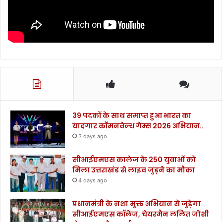
39 पदकों के साथ समाप्त हुआ भारत का
यादगार कॉमनवेल्थ गेम्स 2026 अभियान..
3 days ago
सीआईएमएस कालेज के 250 युवाओं को
मिला उत्तराखंड से लाइव जुड़ने का मौका
4 days ago
प्रधानमंत्री के नशा मुक्त अभियान से जुड़ेगा
सीआईएमएस कॉलेज, चेयरमैन ललित जोशी