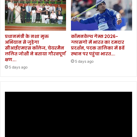
प्रधानमंत्री के नशा मुक्त
कॉमनवेल्थ गेम्स 2026-
अभियान से जुड़ेगा
ग्लासगो में भारत का दमदार
सीआईएमएस कॉलेज, चेयरमैन
प्रदर्शन, पदक तालिका में 8वें
ललित जोशी ने बताया गौरवपूर्ण
स्थान पर पहुंचा भारत….
क्षण….
5 days ago
5 days ago