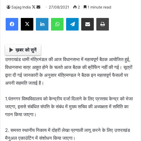
Sajag India
F
S
27/08/2021
2
1 minute read
o
e
Facebook
X
LinkedIn
WhatsApp
Telegram
Share via Email
Print
l
n
l
d
o
a
w
n
ख़बर को सुनें
o
e
उत्तराखंड धामी मंत्रिमंडल की आज विधानसभा में महत्वपूर्ण बैठक आयोजित हुई,
n
m
विधानसभा सत्र आहूत होने के चलते आज बैठक की ब्रीफिंग नहीं की गई। सूत्रों
X
a
द्वारा दी गई जानकारी के अनुसार मंत्रिमण्डल ने बैठक इन महत्वपूर्ण फैसलों पर
i
अपनी सहमति जताई है।
l
1.पंतनगर विश्वविद्यालय को केन्द्रीय दर्जा दिलाने के लिए प्रस्ताव केन्द्र को भेजा
जाएगा, इससे संबंधित संपत्ति के संबंध में मुख्य सचिव की अध्यक्षता में समिति का
गठन किया जाएगा।
2. समस्त स्थानीय निकाय में दोहरी लेखा प्रणाली लागू करने के लिए उत्तराखंड
मैनुअल एकाउंटिंग में संशोधन किया जाएगा।