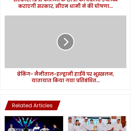
कराएगी सरकार, सीएम धामी ने की घोषणा...
छा
त्रों
को
ब्रे
टै
किं
ब
ग
ले
-
ट
नै
उ
नी
प
ता
ल
ल
ब्ध
-
क
ब्रेकिंग- नैनीताल-हल्द्वानी हाईवे पर भूस्खलन,
ह
रा
यातायात किया गया प्रतिबंधित...
ल्द्वा
ए
नी
गी
हा
स
ई
र
Related Articles
वे
का
प
र
र
,
भू
सी
स्ख