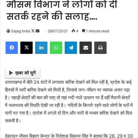
मौसम विभाग ने लोगों को दी
सतर्क रहने की सलाह….
Sajag India
F
S
28/07/2021
4
1 minute read
o
e
Facebook
X
LinkedIn
WhatsApp
Telegram
Share via Email
Print
l
n
l
d
o
a
w
n
ख़बर को सुनें
o
e
उत्तराखण्ड में बीते 24 घंटों में लगातार बारिश देखने को मिल रही है, प्रदेश के कई
n
m
हिस्सों में भारी बारिश देखने को मिली है, जिससे जन-जीवन पर व्यापक असर पड़ा
X
a
है। पहाड़ी क्षेत्रों की बात की जाए तो यहां नदी नाले ऊफान पर हैं वहीं मैदानी क्षेत्रों
i
में जलभराव की स्थिति देखी जा रही है। नदियों के किनारे रहने वाले लोगों के घरों में
l
पानी भर गया है। प्रदेश में अगले दो दिन और भारी से मध्यम बारिश देखने को मिल
सकती है।
देहरादून मौसम विज्ञान केन्द्र के निदेशक विक्रम सिंह ने बताया कि 28, 29 व 30