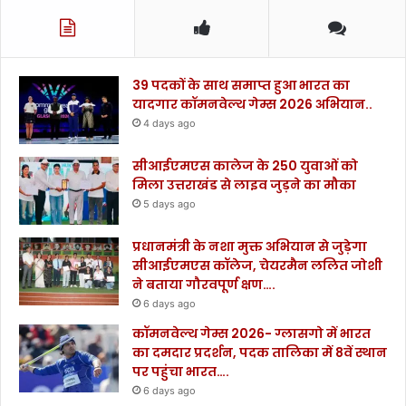
39 पदकों के साथ समाप्त हुआ भारत का
यादगार कॉमनवेल्थ गेम्स 2026 अभियान..
4 days ago
सीआईएमएस कालेज के 250 युवाओं को
मिला उत्तराखंड से लाइव जुड़ने का मौका
5 days ago
प्रधानमंत्री के नशा मुक्त अभियान से जुड़ेगा
सीआईएमएस कॉलेज, चेयरमैन ललित जोशी
ने बताया गौरवपूर्ण क्षण….
6 days ago
कॉमनवेल्थ गेम्स 2026- ग्लासगो में भारत
का दमदार प्रदर्शन, पदक तालिका में 8वें स्थान
पर पहुंचा भारत….
6 days ago