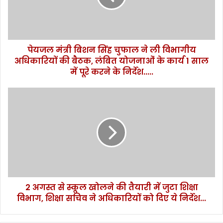
त्री
बि
श
न
पेयजल मंत्री बिशन सिंह चुफाल ने ली विभागीय
सिं
अधिकारियों की बैठक, लंबित योजनाओं के कार्य 1 साल
ह
चु
में पूरे करने के निर्देश.....
फा
ल
2
ने
अ
ली
ग
वि
स्त
भा
से
गी
स्कू
य
ल
अ
खो
धि
ल
का
2 अगस्त से स्कूल खोलने की तैयारी में जुटा शिक्षा
ने
रि
विभाग, शिक्षा सचिव ने अधिकारियों को दिए ये निर्देश...
की
यों
तै
की
या