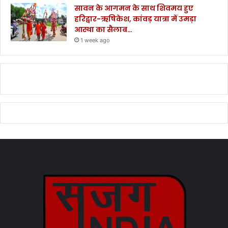
सावन के आगमन के साथ शिवमय हुए
हरिद्वार-ऋषिकेश, कांवड़ यात्रा में उमड़ा
आस्था का सैलाब…
1 week ago