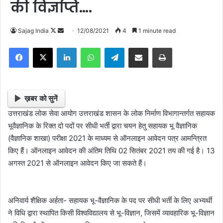
की विज्ञप्ति….
Sajag India
F
S
12/08/2021
4
1 minute read
o
e
Facebook
X
LinkedIn
WhatsApp
Telegram
Share via Email
Print
l
n
l
d
o
a
w
n
ख़बर को सुनें
o
e
उत्तराखंड लोक सेवा आयोग उत्तराखंड शासन के लोक निर्माण विभागान्तर्गत सहायक
n
m
भूवैज्ञानिक के रिक्त दो पदों पर सीधी भर्ती द्वारा चयन हेतु सहायक भू वैज्ञानिक
X
a
(वैज्ञानिक शाखा) परीक्षा 2021 के माध्यम से ऑनलाइन आवेदन पत्र आमन्त्रित
i
किए हैं। ऑनलाइन आवेदन की अंतिम तिथि 02 सितंबर 2021 तय की गई है। 13
l
अगस्त 2021 से ऑनलाइन आवेदन किए जा सकते हैं।
अनिवार्य शैक्षिक अर्हता- सहायक भू-वैज्ञानिक के पद पर सीधी भर्ती के लिए अभ्यर्थी
ने विधि द्वारा स्थापित किसी विश्वविद्यालय से भू-विज्ञान, जिसमें व्यावहारिक भू-विज्ञान