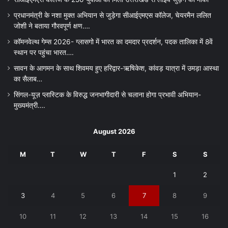
प्रधानमंत्री के नशा मुक्त अभियान से जुड़ेगा सीआईएमएस कॉलेज, चेयरमैन ललित
जोशी ने बताया गौरवपूर्ण क्षण….
कॉमनवेल्थ गेम्स 2026- ग्लासगो में भारत का दमदार प्रदर्शन, पदक तालिका में 8वें
स्थान पर पहुंचा भारत….
सावन के आगमन के साथ शिवमय हुए हरिद्वार-ऋषिकेश, कांवड़ यात्रा में उमड़ा आस्था
का सैलाब…
सिंगल-यूज़ प्लास्टिक के विरुद्ध जनभागीदारी से चलाना होगा प्रभावी अभियान-
मुख्यमंत्री….
August 2026
M
T
W
T
F
S
S
1
2
3
4
5
6
7
8
9
10
11
12
13
14
15
16