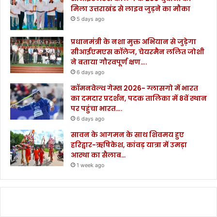
मिला उत्तराखंड से लाइव जुड़ने का मौका
5 days ago
प्रधानमंत्री के नशा मुक्त अभियान से जुड़ेगा
सीआईएमएस कॉलेज, चेयरमैन ललित जोशी
ने बताया गौरवपूर्ण क्षण….
6 days ago
कॉमनवेल्थ गेम्स 2026- ग्लासगो में भारत
का दमदार प्रदर्शन, पदक तालिका में 8वें स्थान
पर पहुंचा भारत….
6 days ago
सावन के आगमन के साथ शिवमय हुए
हरिद्वार-ऋषिकेश, कांवड़ यात्रा में उमड़ा
आस्था का सैलाब…
1 week ago