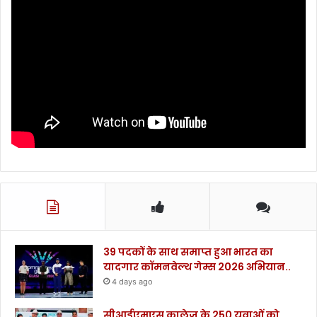
39 पदकों के साथ समाप्त हुआ भारत का
यादगार कॉमनवेल्थ गेम्स 2026 अभियान..
4 days ago
सीआईएमएस कालेज के 250 युवाओं को