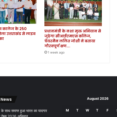
क
र
ल
ख
वा
कालेज के 250
ड़
प्रधानमंत्री के नशा मुक्त अभियान से
िला उत्तराखंड से लाइव
-
जुड़ेगा सीआईएमएस कॉलेज,
ौका
व्या
चेयरमैन ललित जोशी ने बताया
सी
गौरवपूर्ण क्षण….
प
1 week ago
रि
यो
ज
ना
से
प्र
भा
वि
August 2026
 News
त
लो
M
T
W
T
F
हा
 के साथ समाप्त हुआ भारत का यादगार
री
थ गेम्स 2026 अभियान..