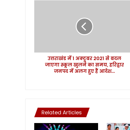
उ
त्त
रा
खं
ड
में
1
अ
क्टू
उत्तराखंड में 1 अक्टूबर 2021 से बदल
ब
जाएगा स्कूल खुलने का समय, हरिद्वार
र
2
जनपद में अलग हुए हैं आदेश...
0
2
1
से
ब
द
Related Articles
ल
जा
ए