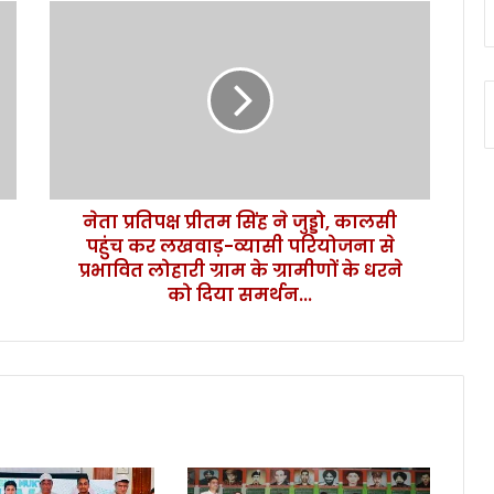
ने
ता
प्र
ति
प
क्ष
प्री
त
म
नेता प्रतिपक्ष प्रीतम सिंह ने जुड्डो, कालसी
सिं
पहुंच कर लखवाड़-व्यासी परियोजना से
ह
ने
प्रभावित लोहारी ग्राम के ग्रामीणों के धरने
जु
को दिया समर्थन...
ड्डो
,
का
ल
सी
प
हुं
च