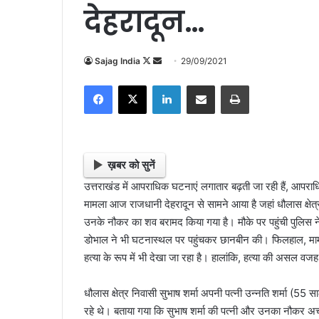
देहरादून…
Sajag India
F
S
29/09/2021
o
e
Facebook
X
LinkedIn
Share via Email
Print
l
n
l
d
o
a
w
n
o
e
ख़बर को सुनें
n
m
उत्तराखंड में आपराधिक घटनाएं लगातार बढ़ती जा रही हैं, आपराधि
X
a
मामला आज राजधानी देहरादून से सामने आया है जहां धौलास क्षेत्र
i
उनके नौकर का शव बरामद किया गया है। मौके पर पहुंची पुलिस न
l
डोभाल ने भी घटनास्थल पर पहुंचकर छानबीन की। फिलहाल, मामले
हत्या के रूप में भी देखा जा रहा है। हालांकि, हत्या की असल वज
धौलास क्षेत्र निवासी सुभाष शर्मा अपनी पत्नी उन्नति शर्मा (5
रहे थे। बताया गया कि सुभाष शर्मा की पत्नी और उनका नौकर अचान