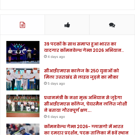
39 पदकों के साथ समाप्त हुआ भारत का
यादगार कॉमनवेल्थ गेम्स 2026 अभियान..
4 days ago
सीआईएमएस कालेज के 250 युवाओं को
मिला उत्तराखंड से लाइव जुड़ने का मौका
5 days ago
प्रधानमंत्री के नशा मुक्त अभियान से जुड़ेगा
सीआईएमएस कॉलेज, चेयरमैन ललित जोशी
ने बताया गौरवपूर्ण क्षण….
6 days ago
कॉमनवेल्थ गेम्स 2026- ग्लासगो में भारत
का दमदार प्रदर्शन, पदक तालिका में 8वें स्थान