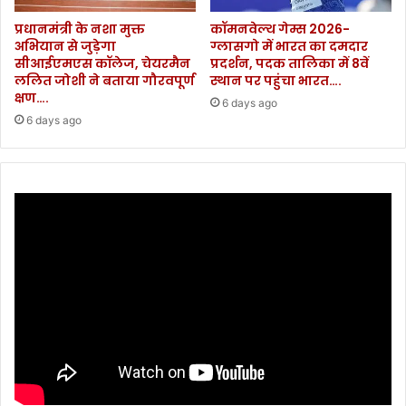
वि
प्रधानमंत्री के नशा मुक्त
कॉमनवेल्थ गेम्स 2026-
ल
अभियान से जुड़ेगा
ग्लासगो में भारत का दमदार
को
सीआईएमएस कॉलेज, चेयरमैन
प्रदर्शन, पदक तालिका में 8वें
ड
ललित जोशी ने बताया गौरवपूर्ण
स्थान पर पहुंचा भारत….
ज
क्षण….
6 days ago
ल्द
6 days ago
ला
गू
क
रें
गे
.
.
.
.
.