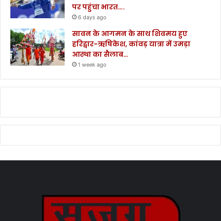
पर पहुंचा भारत….
6 days ago
सावन के आगमन के साथ शिवमय हुए
हरिद्वार-ऋषिकेश, कांवड़ यात्रा में उमड़ा
आस्था का सैलाब…
1 week ago