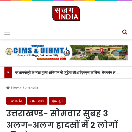
Menu
S
प्रधानमंत्री के नशा मुक्त अभियान से जुड़ेगा सीआईएमएस कॉलेज, चेयरमैन ललित जोशी ने बताया गौरवपूर्ण क्षण….
Home
/
उत्तराखंड
उत्तराखंड
खास ख़बर
देहरादून
उत्तराखण्ड- सोमवार सुबह 3
अलग-अलग हादसों में 2 लोगों