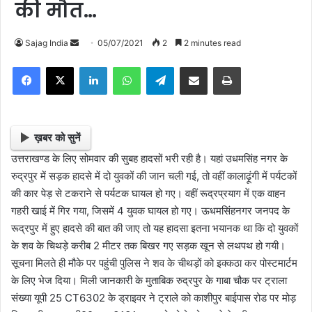
की मौत…
Sajag India
S
05/07/2021
2
2 minutes read
e
Facebook
X
LinkedIn
WhatsApp
Telegram
Share via Email
Print
n
d
a
n
ख़बर को सुनें
e
उत्तराखण्ड के लिए सोमवार की सुबह हादसों भरी रही है। यहां उधमसिंह नगर के
m
रुद्रपुर में सड़क हादसे में दो युवकों की जान चली गई, तो वहीं कालाढ़ूंगी में पर्यटकों
a
की कार पेड़ से टकराने से पर्यटक घायल हो गए। वहीं रूद्रप्रयाग में एक वाहन
i
गहरी खाई में गिर गया, जिसमें 4 युवक घायल हो गए। ऊधमसिंहनगर जनपद के
l
रूद्रपुर में हुए हादसे की बात की जाए तो यह हादसा इतना भयानक था कि दो युवकों
के शव के चिथड़े करीब 2 मीटर तक बिखर गए सड़क खून से लथपथ हो गयी।
सूचना मिलते ही मौके पर पहुंची पुलिस ने शव के चीथड़ों को इक्कठा कर पोस्टमार्टम
के लिए भेज दिया। मिली जानकारी के मुताबिक रुद्रपुर के गाबा चौक पर ट्राला
संख्या यूपी 25 CT6302 के ड्राइवर ने ट्राले को काशीपुर बाईपास रोड पर मोड़