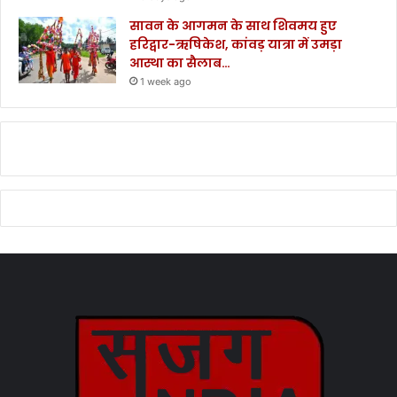
सावन के आगमन के साथ शिवमय हुए
हरिद्वार-ऋषिकेश, कांवड़ यात्रा में उमड़ा
आस्था का सैलाब…
1 week ago