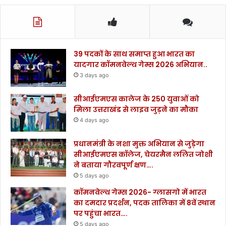
39 पदकों के साथ समाप्त हुआ भारत का
यादगार कॉमनवेल्थ गेम्स 2026 अभियान..
3 days ago
सीआईएमएस कालेज के 250 युवाओं को
मिला उत्तराखंड से लाइव जुड़ने का मौका
4 days ago
प्रधानमंत्री के नशा मुक्त अभियान से जुड़ेगा
सीआईएमएस कॉलेज, चेयरमैन ललित जोशी
ने बताया गौरवपूर्ण क्षण….
5 days ago
कॉमनवेल्थ गेम्स 2026- ग्लासगो में भारत
का दमदार प्रदर्शन, पदक तालिका में 8वें स्थान
पर पहुंचा भारत….
5 days ago