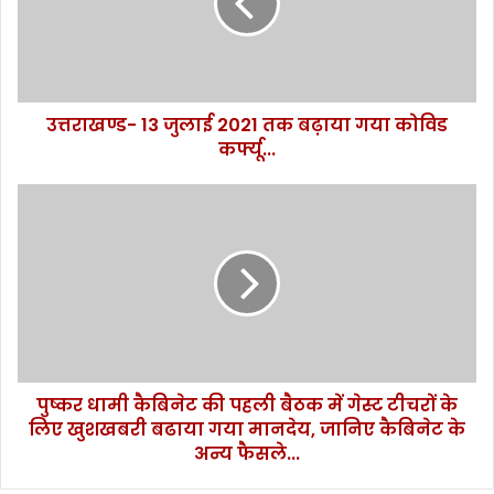
ण्ड
-
1
3
जु
उत्तराखण्ड- 13 जुलाई 2021 तक बढ़ाया गया कोविड
ला
कर्फ्यू...
ई
2
0
पु
2
ष्क
1
र
त
धा
क
मी
ब
कै
ढ़ा
बि
या
ने
ग
ट
या
पुष्कर धामी कैबिनेट की पहली बैठक में गेस्ट टीचरों के
की
को
लिए खुशखबरी बढाया गया मानदेय, जानिए कैबिनेट के
प
वि
ह
अन्य फैसले...
ड
ली
क