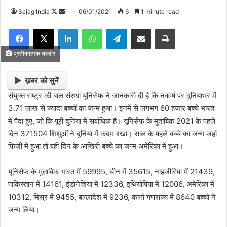
Sajag India
F
S
06/01/2021
6
1 minute read
o
e
Facebook
X
LinkedIn
WhatsApp
Telegram
Share via Email
Print
l
n
l
d
प्रतीकात्मक तस्वीर
o
a
w
n
ख़बर को सुनें
o
e
संयुक्त राष्ट्र की बाल संस्था यूनिसेफ ने जानकारी दी है कि नववर्ष पर दुनियाभर में
n
m
3.71 लाख से ज्यादा बच्चों का जन्म हुआ। इनमें से लगभग 60 हजार बच्चे भारत
X
a
में पैदा हुए, जो कि पूरी दुनिया में सर्वाधिक है। यूनिसेफ के मुताबिक 2021 के पहले
i
दिन 371504 शिशुओं ने दुनिया में कदम रखा। साल के पहले बच्चे का जन्म जहां
l
फिजी में हुआ तो वहीं दिन के आखिरी बच्चे का जन्म अमेरिका में हुआ।
यूनिसेफ के मुताबिक भारत में 59995, चीन में 35615, नाइजीरिया में 21439,
पाकिस्तान में 14161, इंडोनेशिया में 12336, इथियोपिया में 12006, अमेरिका में
10312, मिस्र में 9455, बांग्लादेश में 9236, कांगो गणराज्य में 8640 बच्चों ने
जन्म लिया।