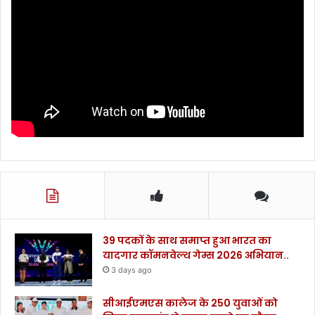
39 पदकों के साथ समाप्त हुआ भारत का
यादगार कॉमनवेल्थ गेम्स 2026 अभियान..
3 days ago
सीआईएमएस कालेज के 250 युवाओं को