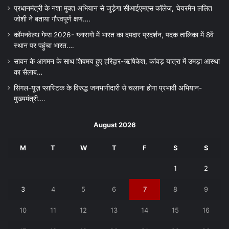
प्रधानमंत्री के नशा मुक्त अभियान से जुड़ेगा सीआईएमएस कॉलेज, चेयरमैन ललित
जोशी ने बताया गौरवपूर्ण क्षण….
कॉमनवेल्थ गेम्स 2026- ग्लासगो में भारत का दमदार प्रदर्शन, पदक तालिका में 8वें
स्थान पर पहुंचा भारत….
सावन के आगमन के साथ शिवमय हुए हरिद्वार-ऋषिकेश, कांवड़ यात्रा में उमड़ा आस्था
का सैलाब…
सिंगल-यूज़ प्लास्टिक के विरुद्ध जनभागीदारी से चलाना होगा प्रभावी अभियान-
मुख्यमंत्री….
August 2026
M
T
W
T
F
S
S
1
2
3
4
5
6
7
8
9
10
11
12
13
14
15
16