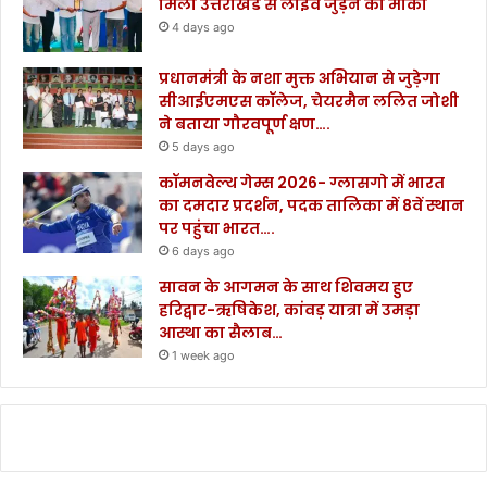
मिला उत्तराखंड से लाइव जुड़ने का मौका
4 days ago
प्रधानमंत्री के नशा मुक्त अभियान से जुड़ेगा
सीआईएमएस कॉलेज, चेयरमैन ललित जोशी
ने बताया गौरवपूर्ण क्षण….
5 days ago
कॉमनवेल्थ गेम्स 2026- ग्लासगो में भारत
का दमदार प्रदर्शन, पदक तालिका में 8वें स्थान
पर पहुंचा भारत….
6 days ago
सावन के आगमन के साथ शिवमय हुए
हरिद्वार-ऋषिकेश, कांवड़ यात्रा में उमड़ा
आस्था का सैलाब…
1 week ago