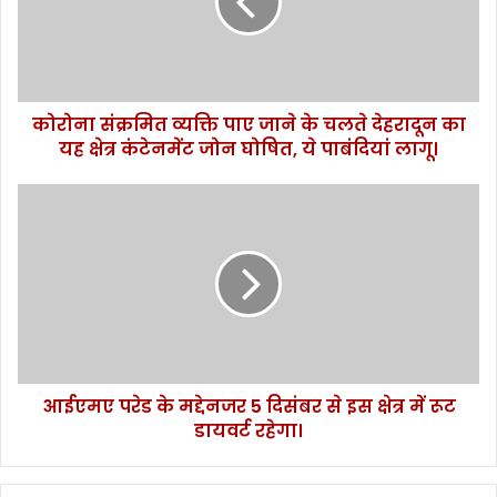
क्र
मि
त
व्य
क्ति
कोरोना संक्रमित व्यक्ति पाए जाने के चलते देहरादून का
पा
यह क्षेत्र कंटेनमेंट जोन घोषित, ये पाबंदियां लागू।
ए
जा
ने
आ
के
ई
च
ए
ल
म
ते
ए
दे
प
ह
रे
रा
ड
दू
के
न
आईएमए परेड के मद्देनजर 5 दिसंबर से इस क्षेत्र में रूट
म
का
डायवर्ट रहेगा।
द्दे
य
न
ह
ज
क्षे