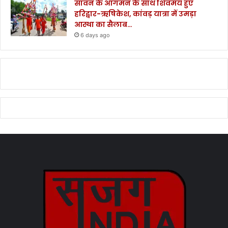
सावन के आगमन के साथ शिवमय हुए
हरिद्वार-ऋषिकेश, कांवड़ यात्रा में उमड़ा
आस्था का सैलाब…
6 days ago