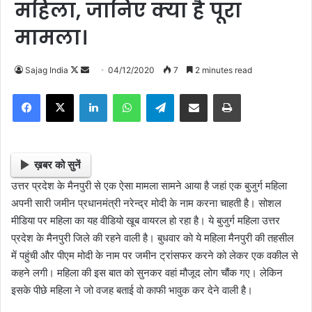
महिला, जानिए क्या है पूरा
मामला।
Sajag India
F
S
04/12/2020
7
2 minutes read
o
e
Facebook
X
LinkedIn
WhatsApp
Telegram
Share via Email
Print
l
n
l
d
o
a
w
n
ख़बर को सुनें
o
e
उत्तर प्रदेश के मैनपुरी से एक ऐसा मामला सामने आया है जहां एक बुजुर्ग महिला
n
m
अपनी सारी जमीन प्रधानमंत्री नरेन्द्र मोदी के नाम करना चाहती है। सोशल
X
a
मीडिया पर महिला का यह वीडियो खूब वायरल हो रहा है। ये बुजुर्ग महिला उत्तर
i
प्रदेश के मैनपुरी जिले की रहने वाली है। बुधवार को ये महिला मैनपुरी की तहसील
l
में पहुंची और पीएम मोदी के नाम पर जमीन ट्रांसफर करने को लेकर एक वकील से
कहने लगी। महिला की इस बात को सुनकर वहां मौजूद लोग चौंक गए। लेकिन
इसके पीछे महिला ने जो वजह बताई वो काफी भावुक कर देने वाली है।