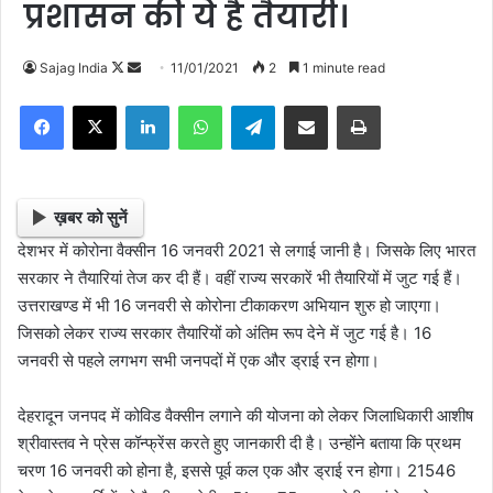
प्रशासन की ये है तैयारी।
Sajag India
F
S
11/01/2021
2
1 minute read
o
e
Facebook
X
LinkedIn
WhatsApp
Telegram
Share via Email
Print
l
n
l
d
o
a
w
n
ख़बर को सुनें
o
e
देशभर में कोरोना वैक्सीन 16 जनवरी 2021 से लगाई जानी है। जिसके लिए भारत
n
m
सरकार ने तैयारियां तेज कर दी हैं। वहीं राज्य सरकारें भी तैयारियों में जुट गई हैं।
X
a
उत्तराखण्ड में भी 16 जनवरी से कोरोना टीकाकरण अभियान शुरु हो जाएगा।
i
जिसको लेकर राज्य सरकार तैयारियों को अंतिम रूप देने में जुट गई है। 16
l
जनवरी से पहले लगभग सभी जनपदों में एक और ड्राई रन होगा।
देहरादून जनपद में कोविड वैक्सीन लगाने की योजना को लेकर जिलाधिकारी आशीष
श्रीवास्तव ने प्रेस कॉन्फ्रेंस करते हुए जानकारी दी है। उन्होंने बताया कि प्रथम
चरण 16 जनवरी को होना है, इससे पूर्व कल एक और ड्राई रन होगा। 21546