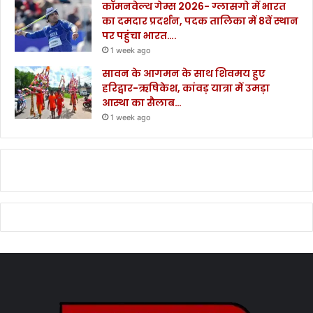
कॉमनवेल्थ गेम्स 2026- ग्लासगो में भारत
का दमदार प्रदर्शन, पदक तालिका में 8वें स्थान
पर पहुंचा भारत….
1 week ago
सावन के आगमन के साथ शिवमय हुए
हरिद्वार-ऋषिकेश, कांवड़ यात्रा में उमड़ा
आस्था का सैलाब…
1 week ago