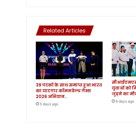
गि
रा
,
ले
Related Articles
कि
न
ब
ढ़
र
हा
है
ब्लै
सीआईएमएस 
क
39 पदकों के साथ समाप्त हुआ भारत
युवाओं को म
फं
का यादगार कॉमनवेल्थ गेम्स
जुड़ने का म
ग
2026 अभियान..
6 days ago
स
5 days ago
.
.
.