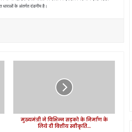
धाराओं के अंतर्गत दंडनीय है।
मु
ख्य
मं
त्री
ने
वि
भि
न्न
स
मुख्यमंत्री ने विभिन्न सड़को के निर्माण के
ड़
लिये दी वित्तीय स्वीकृति...
को
के