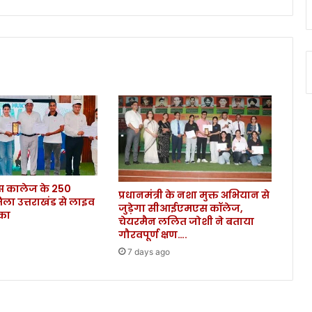
नि
र्मा
ण
के
लि
ये
दी
वि
त्ती
य
स्वी
कृ
कालेज के 250
ति
प्रधानमंत्री के नशा मुक्त अभियान से
िला उत्तराखंड से लाइव
.
जुड़ेगा सीआईएमएस कॉलेज,
ौका
.
चेयरमैन ललित जोशी ने बताया
.
गौरवपूर्ण क्षण….
7 days ago