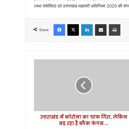
(यथा संशोधित) एवं उत्तराखंड महामारी अधिनियम 2020 की संगत 
Facebook
X
LinkedIn
Share via Email
Print
Share
उ
त्त
रा
खं
ड
में
को
रो
ना
उत्तराखंड में कोरोना का ग्राफ गिरा, लेकिन
का
बढ़ रहा है ब्लैक फंगस ...
ग्रा
फ