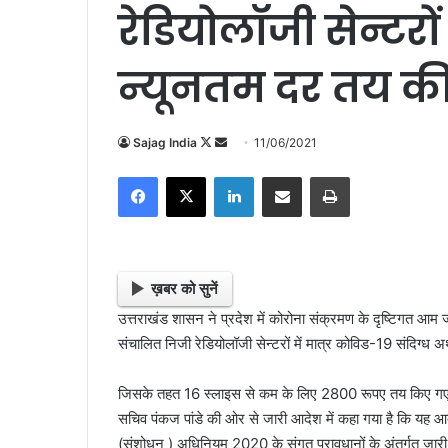
रेडियोलॉजी सेन्टरो
न्यूनतम दर तय क
Sajag India
F
S
11/06/2021
o
e
Facebook
X
LinkedIn
Share via Email
Print
l
n
l
d
o
a
w
n
o
e
ख़बर को सुनें
n
m
उत्तराखंड शासन ने प्रदेश में कोरोना संक्रमण के दृष्टिगत आम ज
X
a
संचालित निजी रेडियोलॉजी सेन्टरों में मात्र कोविड-19 संदिग्ध 
i
l
जिसके तहत 16 स्लाइस से कम के लिए 2800 रूपए तय किए गए है
सचिव पंकज पांडे की ओर से जारी आदेश में कहा गया है कि यह 
(संशोधन ) अधिनियम 2020 के संगत प्रावधानों के अंतर्गत जा