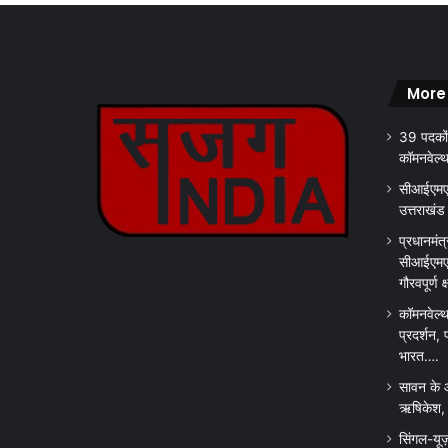
More
39 पदकों
कॉमनवेल्
सीआईएमएस
उत्तराखंड
प्रधानमंत्
सीआईएमएस
गौरवपूर्ण 
कॉमनवेल्थ
प्रदर्शन, 
भारत….
सावन के 
ऋषिकेश, क
सिंगल-यूज