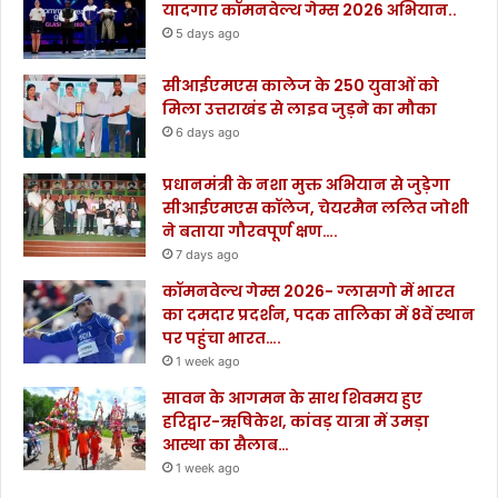
यादगार कॉमनवेल्थ गेम्स 2026 अभियान..
5 days ago
सीआईएमएस कालेज के 250 युवाओं को
मिला उत्तराखंड से लाइव जुड़ने का मौका
6 days ago
प्रधानमंत्री के नशा मुक्त अभियान से जुड़ेगा
सीआईएमएस कॉलेज, चेयरमैन ललित जोशी
ने बताया गौरवपूर्ण क्षण….
7 days ago
कॉमनवेल्थ गेम्स 2026- ग्लासगो में भारत
का दमदार प्रदर्शन, पदक तालिका में 8वें स्थान
पर पहुंचा भारत….
1 week ago
सावन के आगमन के साथ शिवमय हुए
हरिद्वार-ऋषिकेश, कांवड़ यात्रा में उमड़ा
आस्था का सैलाब…
1 week ago