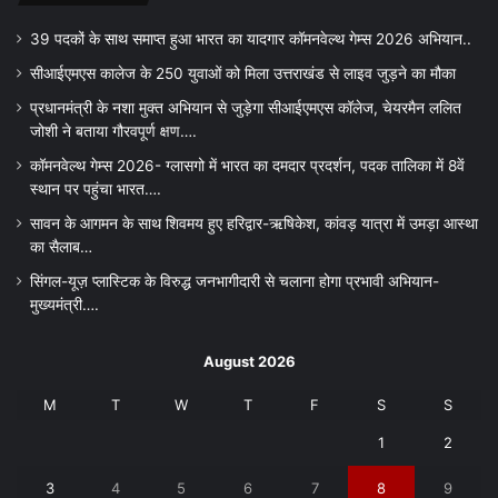
39 पदकों के साथ समाप्त हुआ भारत का यादगार कॉमनवेल्थ गेम्स 2026 अभियान..
सीआईएमएस कालेज के 250 युवाओं को मिला उत्तराखंड से लाइव जुड़ने का मौका
प्रधानमंत्री के नशा मुक्त अभियान से जुड़ेगा सीआईएमएस कॉलेज, चेयरमैन ललित
जोशी ने बताया गौरवपूर्ण क्षण….
कॉमनवेल्थ गेम्स 2026- ग्लासगो में भारत का दमदार प्रदर्शन, पदक तालिका में 8वें
स्थान पर पहुंचा भारत….
सावन के आगमन के साथ शिवमय हुए हरिद्वार-ऋषिकेश, कांवड़ यात्रा में उमड़ा आस्था
का सैलाब…
सिंगल-यूज़ प्लास्टिक के विरुद्ध जनभागीदारी से चलाना होगा प्रभावी अभियान-
मुख्यमंत्री….
August 2026
M
T
W
T
F
S
S
1
2
3
4
5
6
7
8
9