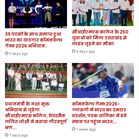
सीआईएमएस कालेज के 250
39 पदकों के साथ समाप्त हुआ
युवाओं को मिला उत्तराखंड से
भारत का यादगार कॉमनवेल्थ
लाइव जुड़ने का मौका
गेम्स 2026 अभियान..
6 days ago
5 days ago
प्रधानमंत्री के नशा मुक्त
कॉमनवेल्थ गेम्स 2026-
अभियान से जुड़ेगा
ग्लासगो में भारत का दमदार
सीआईएमएस कॉलेज, चेयरमैन
प्रदर्शन, पदक तालिका में 8वें
ललित जोशी ने बताया गौरवपूर्ण
स्थान पर पहुंचा भारत….
क्षण….
1 week ago
7 days ago