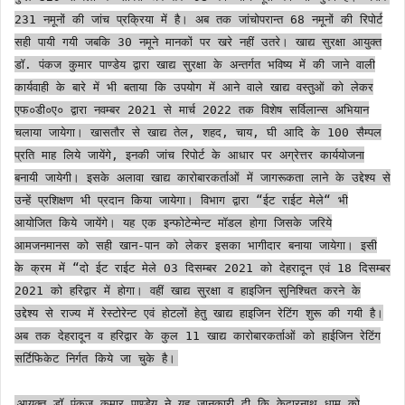
231 नमूनों की जांच प्रक्रिया में है। अब तक जांचोपरान्त 68 नमूनों की रिपोर्ट
सही पायी गयी जबकि 30 नमूने मानकों पर खरे नहीं उतरे। खाद्य सुरक्षा आयुक्त
डॉ. पंकज कुमार पाण्डेय द्वारा खाद्य सुरक्षा के अन्तर्गत भविष्य में की जाने वाली
कार्यवाही के बारे में भी बताया कि उपयोग में आने वाले खाद्य वस्तुओं को लेकर
एफ०डी०ए० द्वारा नवम्बर 2021 से मार्च 2022 तक विशेष सर्विलान्स अभियान
चलाया जायेगा। खासतौर से खाद्य तेल, शहद, चाय, घी आदि के 100 सैम्पल
प्रति माह लिये जायेंगे, इनकी जांच रिपोर्ट के आधार पर अग्रेत्तर कार्ययोजना
बनायी जायेगी। इसके अलावा खाद्य कारोबारकर्ताओं में जागरूकता लाने के उद्देश्य से
उन्हें प्रशिक्षण भी प्रदान किया जायेगा। विभाग द्वारा “ईट राईट मेले“ भी
आयोजित किये जायेंगे। यह एक इन्फोटेन्मेन्ट मॉडल होगा जिसके जरिये
आमजनमानस को सही खान-पान को लेकर इसका भागीदार बनाया जायेगा। इसी
के क्रम में “दो ईट राईट मेले 03 दिसम्बर 2021 को देहरादून एवं 18 दिसम्बर
2021 को हरिद्वार में होगा। वहीं खाद्य सुरक्षा व हाइजिन सुनिश्चित करने के
उद्देश्य से राज्य में रेस्टोरेन्ट एवं होटलों हेतु खाद्य हाइजिन रेटिंग शुरू की गयी है।
अब तक देहरादून व हरिद्वार के कुल 11 खाद्य कारोबारकर्ताओं को हाईजिन रेटिंग
सर्टिफिकेट निर्गत किये जा चुके है।
आयुक्त डॉ पंकज कुमार पाण्डेय ने यह जानकारी दी कि केदारनाथ धाम को