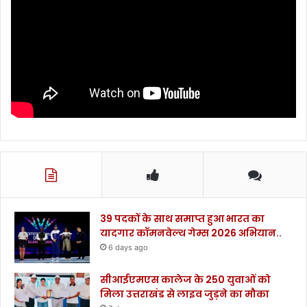
39 पदकों के साथ समाप्त हुआ भारत का
यादगार कॉमनवेल्थ गेम्स 2026 अभियान..
6 days ago
सीआईएमएस कालेज के 250 युवाओं को
मिला उत्तराखंड से लाइव जुड़ने का मौका