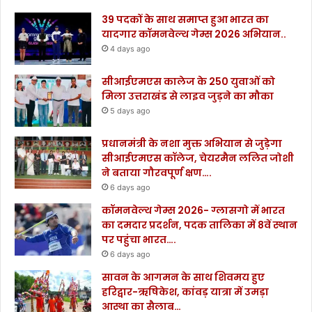
र्त
39 पदकों के साथ समाप्त हुआ भारत का
न
यादगार कॉमनवेल्थ गेम्स 2026 अभियान..
में
4 days ago
शा
मि
सीआईएमएस कालेज के 250 युवाओं को
ल
मिला उत्तराखंड से लाइव जुड़ने का मौका
हु
5 days ago
ए
.
.
प्रधानमंत्री के नशा मुक्त अभियान से जुड़ेगा
.
सीआईएमएस कॉलेज, चेयरमैन ललित जोशी
.
ने बताया गौरवपूर्ण क्षण….
.
6 days ago
.
कॉमनवेल्थ गेम्स 2026- ग्लासगो में भारत
.
का दमदार प्रदर्शन, पदक तालिका में 8वें स्थान
पर पहुंचा भारत….
6 days ago
सावन के आगमन के साथ शिवमय हुए
हरिद्वार-ऋषिकेश, कांवड़ यात्रा में उमड़ा
आस्था का सैलाब…