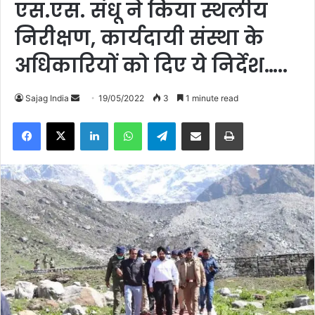
एस.एस. संधू ने किया स्थलीय
निरीक्षण, कार्यदायी संस्था के
अधिकारियों को दिए ये निर्देश…..
Sajag India
S
19/05/2022
3
1 minute read
e
Facebook
X
LinkedIn
WhatsApp
Telegram
Share via Email
Print
n
d
a
n
e
m
a
i
l