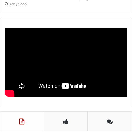
6 days ago
(
से
.
नि
.
)
गु
र
मी
त
सिं
ह
म
त्था
टे
क
ने
के
बा
द
की