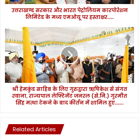
र
उत्तराखण्ड सरकार और भारत पेट्रोलियम कारपोरेशन
औ
लिमिटेड के मध्य एमओयू पर हस्ताक्षर.....
र
भा
र
श्री
त
हे
पे
म
ट्रो
कुं
लि
ड
य
सा
म
हि
का
ब
र
के
पो
श्री हेमकुंड साहिब के लिए गुरुद्वारा ऋषिकेश से संगत
लि
रे
रवाना, राज्यपाल लेफ्टिनेंट जनरल (से.नि.) गुरमीत
ए
श
गु
सिंह मत्था टेकने के बाद कीर्तन में शामिल हुए.......
न
रु
लि
द्वा
मि
रा
टे
ऋ
Related Articles
ड
षि