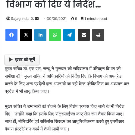
विभाग को दिए ये निर्देश…
Sajag India
F
S
30/09/2021
9
1 minute read
o
e
Facebook
X
LinkedIn
WhatsApp
Telegram
Share via Email
Print
l
n
l
d
o
a
w
n
ख़बर को सुनें
o
e
मुख्य सचिव डॉ. एस.एस. सन्धु ने गुरूवार को सचिवालय में परिवहन विभाग की
n
m
समीक्षा की। मुख्य सचिव ने अधिकारियों को निर्देश दिए कि विभाग को अपग्रेड
X
a
करने के लिए अन्य प्रदेशों द्वारा अपनायी जा रही बेस्ट प्रेक्टिसिस का अध्ययन कर
i
प्रदेश में भी लागू किया जाए।
l
मुख्य सचिव ने डग्गामारी को रोकने के लिए विशेष प्रयास किए जाने के भी निर्देश
दिए। उन्होंने कहा कि इसके लिए सेंट्रालाईज्ड कन्ट्रोल रूम तैयार किया जाए।
साथ ही, मॉनिटरिंग एवं सर्विलांस सिस्टम का आधुनिकीकरण करते हुए एनपीआर
कैमरा इंस्टॉलेशन कार्य में तेजी लायी जाए।