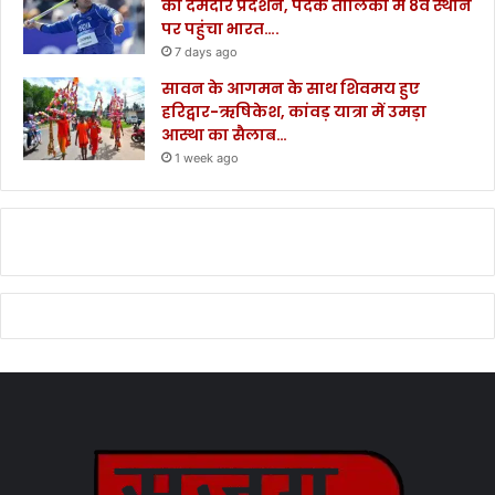
का दमदार प्रदर्शन, पदक तालिका में 8वें स्थान
पर पहुंचा भारत….
7 days ago
सावन के आगमन के साथ शिवमय हुए
हरिद्वार-ऋषिकेश, कांवड़ यात्रा में उमड़ा
आस्था का सैलाब…
1 week ago