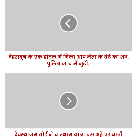
ह
रा
दू
न
के
ए
क
हो
देहरादून के एक होटल में मिला आप नेता के बेटे का शव,
ट
पुलिस जांच में जुटी..
ल
में
मि
दे
ला
व
आ
स्था
प
न
ने
म
ता
बो
के
र्ड
बे
ने
टे
चा
का
देवस्थानम बोर्ड ने चारधाम यात्रा बस अड्डे‌ पर‌ यात्री
र