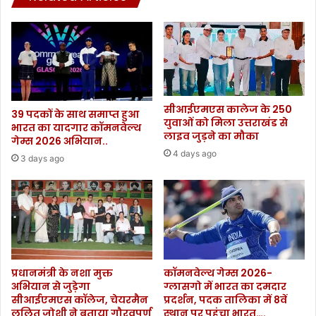
सीआईएमएस कालेज के 250
39 पदकों के साथ समाप्त हुआ
युवाओं को मिला उत्तराखंड से
भारत का यादगार कॉमनवेल्थ
लाइव जुड़ने का मौका
गेम्स 2026 अभियान..
4 days ago
3 days ago
प्रधानमंत्री के नशा मुक्त
कॉमनवेल्थ गेम्स 2026-
अभियान से जुड़ेगा
ग्लासगो में भारत का दमदार
सीआईएमएस कॉलेज, चेयरमैन
प्रदर्शन, पदक तालिका में 8वें
ललित जोशी ने बताया गौरवपूर्ण
स्थान पर पहुंचा भारत….