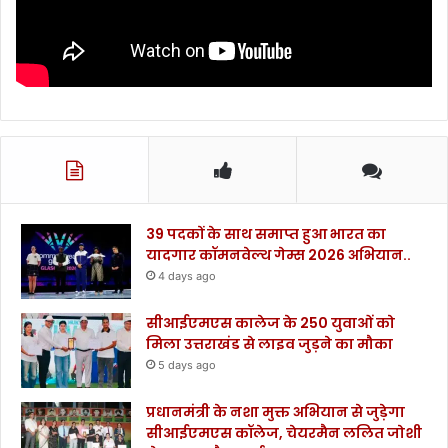
39 पदकों के साथ समाप्त हुआ भारत का
यादगार कॉमनवेल्थ गेम्स 2026 अभियान..
4 days ago
सीआईएमएस कालेज के 250 युवाओं को
मिला उत्तराखंड से लाइव जुड़ने का मौका
5 days ago
प्रधानमंत्री के नशा मुक्त अभियान से जुड़ेगा
सीआईएमएस कॉलेज, चेयरमैन ललित जोशी