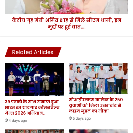
1
त्री
यु
अ
व
मि
केंद्रीय गृह मंत्री अमित शाह से मिले सीएम धामी, इन
क
त
की
मुद्दों पर हुई बात....
शा
मौ
ह
त
से
.
मि
.
Related Articles
ले
.
सी
.
ए
.
म
धा
मी
,
इ
सीआईएमएस कालेज के 250
न
39 पदकों के साथ समाप्त हुआ
युवाओं को मिला उत्तराखंड से
भारत का यादगार कॉमनवेल्थ
मु
लाइव जुड़ने का मौका
गेम्स 2026 अभियान..
द्दों
5 days ago
प
4 days ago
र
हु