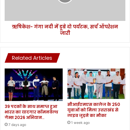
-
गं
पी
गा
सी
न
ए
दी
स
ऋषिकेश- गंगा नदी में डूबे दो पर्यटक, सर्च ऑपरेशन
में
अ
जारी
डू
धि
बे
का
दो
रि
प
यों
Related Articles
र्य
के
ट
त
क
बा
,
द
स
ले
र्च
,
ऑ
दे
प
सीआईएमएस कालेज के 250
खें
रे
39 पदकों के साथ समाप्त हुआ
युवाओं को मिला उत्तराखंड से
सू
भारत का यादगार कॉमनवेल्थ
श
लाइव जुड़ने का मौका
गेम्स 2026 अभियान..
ची
न
1 week ago
.
जा
7 days ago
.
री