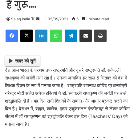
हैं गुरू….
Sajag India
F
S
05/09/2021
5
1 minute read
o
e
Facebook
X
LinkedIn
WhatsApp
Telegram
Share via Email
Print
l
n
l
d
o
a
w
n
ख़बर को सुनें
o
e
देश आज भारत के प्रथम उप-राष्ट्रपति और दूसरे राष्ट्रपति डॉ. सर्वपल्ली
n
m
राधाकृष्ण की जयंती मना रहा है। उनका जन्मदिन हर साल 5 सितंबर को देश में
X
a
शिक्षक दिवस के रूप में मनाया जाता है। राष्ट्रपति रामनाथ कोविद प्रधानमंत्री
i
नरेन्द्र मोदी सहित अनेक हस्तियों ने डॉ. सर्वपल्ली राधाकृष्ण की जयंती पर उन्हें
l
श्रद्धांजलि दी है। यह दिन सभी शिक्षकों के सम्मान और आभार प्रकट करने का
दिन है। देशभर में, स्कूल, कॉलेज, हायर एजुकेशनल इंस्टीट्यूट से लेकर कोचिंग
सेंटर्स में डॉ राधाकृष्णन को श्रद्धांजलि देकर इस दिन (Teachers’ Day) को
मनाया जाता है।