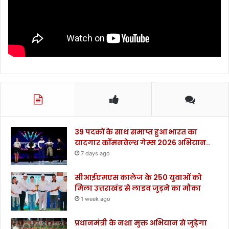
39 पदकों के साथ समाप्त हुआ भारत का
यादगार कॉमनवेल्थ गेम्स 2026 अभियान..
7 days ago
सीआईएमएस कालेज के 250 युवाओं को
मिला उत्तराखंड से लाइव जुड़ने का मौका
1 week ago
प्रधानमंत्री के नशा मुक्त अभियान से जुड़ेगा