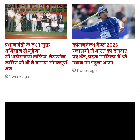
.
.
प्रधानमंत्री के नशा मुक्त
कॉमनवेल्थ गेम्स 2026-
अभियान से जुड़ेगा
ग्लासगो में भारत का दमदार
सीआईएमएस कॉलेज, चेयरमैन
प्रदर्शन, पदक तालिका में 8वें
ललित जोशी ने बताया गौरवपूर्ण
स्थान पर पहुंचा भारत….
क्षण….
1 week ago
1 week ago