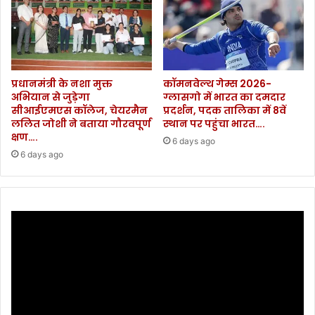
दे
प्रधानमंत्री के नशा मुक्त
कॉमनवेल्थ गेम्स 2026-
अभियान से जुड़ेगा
ग्लासगो में भारत का दमदार
सीआईएमएस कॉलेज, चेयरमैन
प्रदर्शन, पदक तालिका में 8वें
ललित जोशी ने बताया गौरवपूर्ण
स्थान पर पहुंचा भारत….
क्षण….
6 days ago
6 days ago