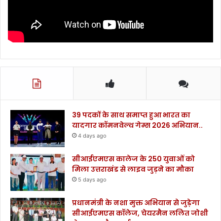
39 पदकों के साथ समाप्त हुआ भारत का
यादगार कॉमनवेल्थ गेम्स 2026 अभियान..
4 days ago
सीआईएमएस कालेज के 250 युवाओं को
मिला उत्तराखंड से लाइव जुड़ने का मौका
5 days ago
प्रधानमंत्री के नशा मुक्त अभियान से जुड़ेगा
सीआईएमएस कॉलेज, चेयरमैन ललित जोशी