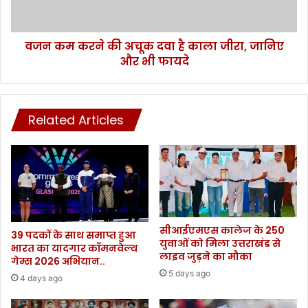
में
र
पो
ने
स्ट
की
ऑ
वजन कम करने की अचूक दवा है काला जीरा, जानिए
अ
फि
और भी फायदे
चू
स
क
,
द
क
वा
मा
Related Articles
है
ई
का
हो
ला
गी
जी
बं
रा
प
,
र
जा
नि
सीआईएमएस कालेज के 250
ए
39 पदकों के साथ समाप्त हुआ
युवाओं को मिला उत्तराखंड से
भारत का यादगार कॉमनवेल्थ
औ
लाइव जुड़ने का मौका
गेम्स 2026 अभियान..
र
5 days ago
भी
4 days ago
फा
य